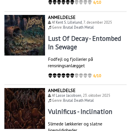
6/10
ANMELDELSE
Af
Kent S. Lillelund
,
7. december 2025
Genre:
Brutal Death Metal
Lust Of Decay - Entombed
In Sewage
Fodfejl og fjollerier på
rensningsanlægget
6/10
ANMELDELSE
Af
Lasse Jacobsen
,
23. oktober 2025
Genre:
Brutal Death Metal
Vulnificus - Inclination
Slimede lækkerier og slatne
ligegyldigheder