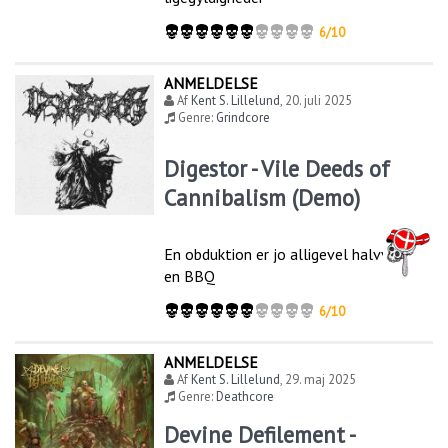
6/10
ANMELDELSE
Af
Kent S. Lillelund
,
20. juli 2025
Genre:
Grindcore
Digestor - Vile Deeds of
Cannibalism (Demo)
En obduktion er jo alligevel halvvejs til
en BBQ
6/10
ANMELDELSE
Af
Kent S. Lillelund
,
29. maj 2025
Genre:
Deathcore
Devine Defilement -