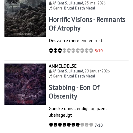
Af
Kent S. Lillelund
,
25. maj 2026
Genre:
Brutal Death Metal
Horrific Visions - Remnants
Of Atrophy
Desværre mere end en rest
3/10
ANMELDELSE
Af
Kent S. Lillelund
,
29. januar 2026
Genre:
Brutal Death Metal
Stabbing - Eon Of
Obscenity
Ganske uanstændigt og pænt
ubehageligt
7/10