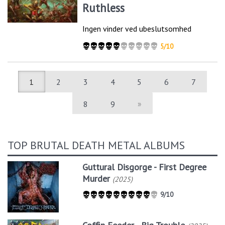
Ruthless
Ingen vinder ved ubeslutsomhed
5/10
1
2
3
4
5
6
7
8
9
»
TOP BRUTAL DEATH METAL ALBUMS
Guttural Disgorge - First Degree
Murder
(2025)
9/10