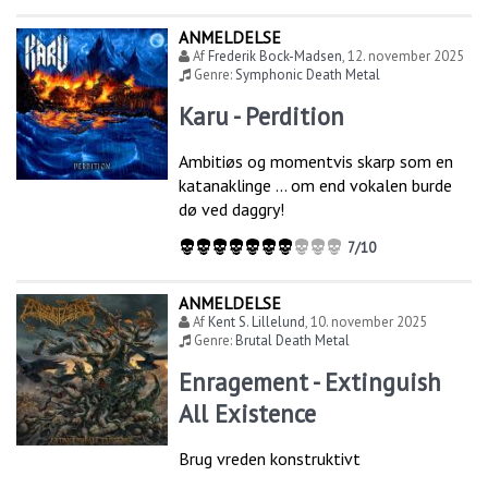
ANMELDELSE
Af
Frederik Bock-Madsen
,
12. november 2025
Genre:
Symphonic Death Metal
Karu - Perdition
Ambitiøs og momentvis skarp som en
katanaklinge … om end vokalen burde
dø ved daggry!
7/10
ANMELDELSE
Af
Kent S. Lillelund
,
10. november 2025
Genre:
Brutal Death Metal
Enragement - Extinguish
All Existence
Brug vreden konstruktivt