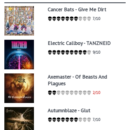
Cancer Bats - Give Me Dirt
7/10
Electric Callboy - TANZNEID
9/10
Axemaster - Of Beasts And
Plagues
2/10
Autumnblaze - Glut
7/10