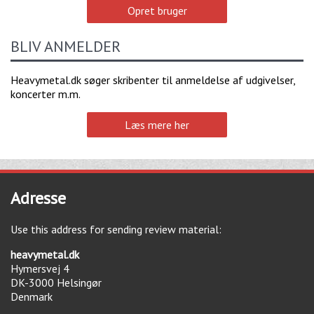
Opret bruger
BLIV ANMELDER
Heavymetal.dk søger skribenter til anmeldelse af udgivelser,
koncerter m.m.
Læs mere her
Adresse
Use this address for sending review material:
heavymetal.dk
Hymersvej 4
DK-3000
Helsingør
Denmark