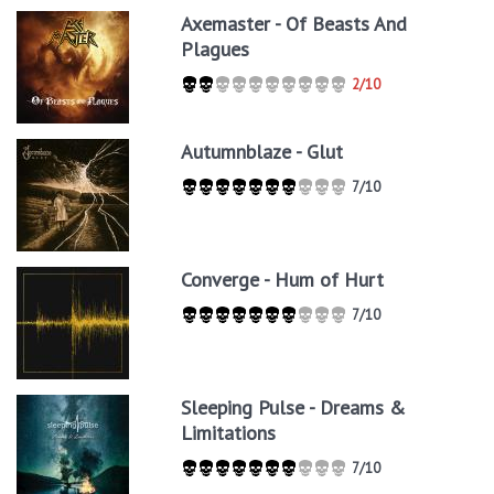
Axemaster - Of Beasts And
Plagues
2/10
Autumnblaze - Glut
7/10
Converge - Hum of Hurt
7/10
Sleeping Pulse - Dreams &
Limitations
7/10