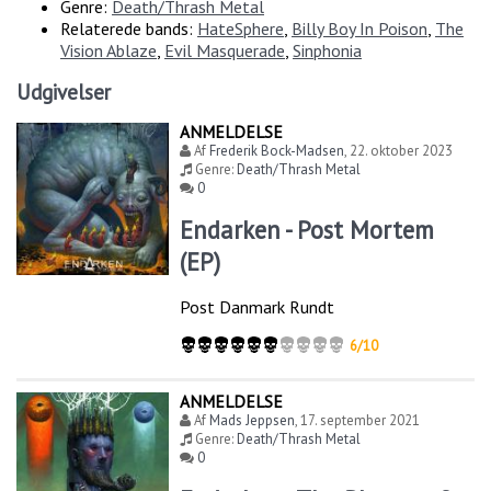
Genre:
Death/Thrash Metal
Relaterede bands:
HateSphere
,
Billy Boy In Poison
,
The
Vision Ablaze
,
Evil Masquerade
,
Sinphonia
Udgivelser
ANMELDELSE
Af
Frederik Bock-Madsen
,
22. oktober 2023
Genre:
Death/Thrash Metal
0
Endarken - Post Mortem
(EP)
Post Danmark Rundt
6/10
ANMELDELSE
Af
Mads Jeppsen
,
17. september 2021
Genre:
Death/Thrash Metal
0