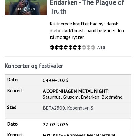
Endarken - The Plague of
Truth
Rutinerede kræfter bag nyt dansk
melo-død/thrash-band belønner den
tålmodige lytter
7/10
Koncerter og festivaler
04-04-2026
A COPENHAGEN METAL NIGHT
:
Saturnus, Grusom, Endarken, Blodmåne
BETA2300, København S
22-02-2026
HXC KIDS - Børnenes Metalfestival