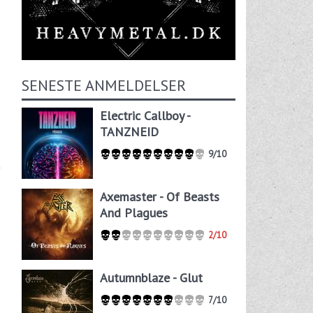
SENESTE ANMELDELSER
Electric Callboy -
TANZNEID
9/10
Axemaster - Of Beasts
And Plagues
2/10
Autumnblaze - Glut
7/10