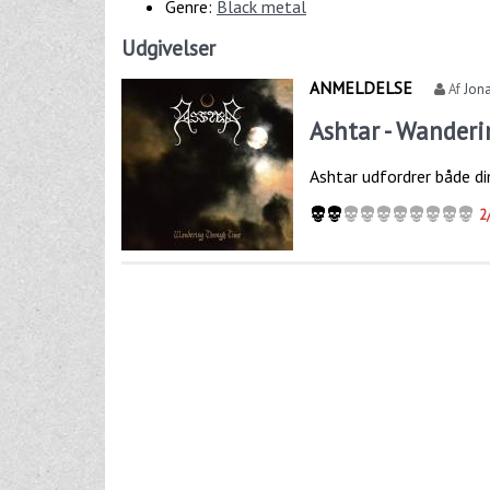
Genre:
Black metal
Udgivelser
ANMELDELSE
Af
Jona
Ashtar - Wander
Ashtar udfordrer både d
2