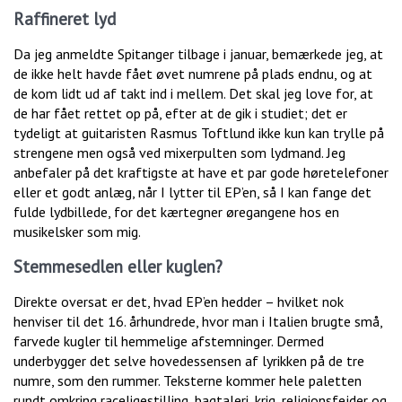
Raffineret lyd
Da jeg anmeldte Spitanger tilbage i januar, bemærkede jeg, at
de ikke helt havde fået øvet numrene på plads endnu, og at
de kom lidt ud af takt ind i mellem. Det skal jeg love for, at
de har fået rettet op på, efter at de gik i studiet; det er
tydeligt at guitaristen Rasmus Toftlund ikke kun kan trylle på
strengene men også ved mixerpulten som lydmand. Jeg
anbefaler på det kraftigste at have et par gode høretelefoner
eller et godt anlæg, når I lytter til EP’en, så I kan fange det
fulde lydbillede, for det kærtegner øregangene hos en
musikelsker som mig.
Stemmesedlen eller kuglen?
Direkte oversat er det, hvad EP’en hedder – hvilket nok
henviser til det 16. århundrede, hvor man i Italien brugte små,
farvede kugler til hemmelige afstemninger. Dermed
underbygger det selve hovedessensen af lyrikken på de tre
numre, som den rummer. Teksterne kommer hele paletten
rundt omkring raceligestilling, bagtaleri, krig, religionsfejder og