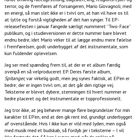
terror, og de fremføres af forsangeren, Mario Giovagnoli, med
en energi, så man slet ikke er i tvivl om, at han vil have os til
at lytte og forstå vigtigheden af det han synger. Til EP-
releasefesten i januar fangede særligt nummeret ”Two-Face”
publikum, og i studieversionen er dette nummer bare blevet
endnu bedre, idet Mario virker til at lægge endnu mere følelse
i fremførelsen, godt underbygget af det instrumentale, som
kun fuldender oplevelsen.
Jeg ser med spænding frem til, at der er et album færdig
ovenpå en så velproduceret EP. Deres første album,
Spitanger,
var virkelig godt, men jeg synes faktisk, at EP’en er
bedre; der er ingen tvivl om, at det går den rigtige vej.
Teksterne er blevet dybere, stemningen til hvert nummer er
bedre placeret og det instrumentale er topprofessionelt.
Jeg tror ikke, at jeg behøver mange flere begrundelser for min
karakter til EP’en, end at den gik rent ind, grundigt underbygget
af ovenstående. Hvis I ikke kun er vild med lyden, men også
med musik med et budskab, så fordyb jer i teksterne – I vil