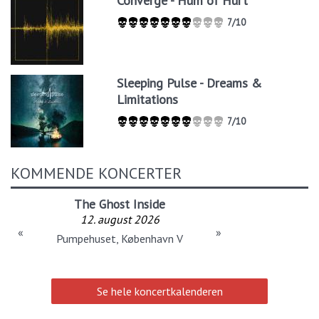
Converge - Hum of Hurt
7/10
Sleeping Pulse - Dreams &
Limitations
7/10
KOMMENDE KONCERTER
The Ghost Inside
12. august 2026
«
»
Pumpehuset, København V
Se hele koncertkalenderen