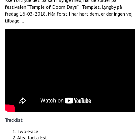
ikke fortryde det. Så kan I synge med, når de spiller på
festivalen ”Temple of Doom Days” i Templet, Lyngby på
fredag 16-03-2018. Når først I har hørt dem, er der ingen vej
tilbage….
Tracklist
Two-Face
Alea Iacta Est