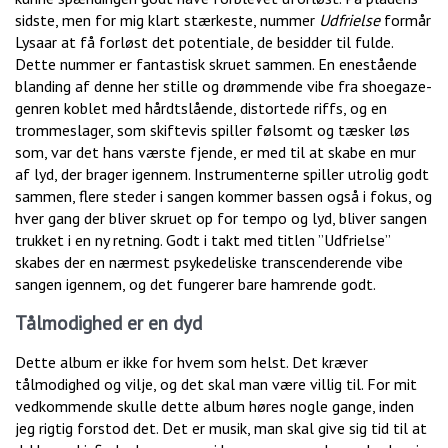
sidste, men for mig klart stærkeste, nummer
Udfrielse
formår
Lysaar at få forløst det potentiale, de besidder til fulde.
Dette nummer er fantastisk skruet sammen. En enestående
blanding af denne her stille og drømmende vibe fra shoegaze-
genren koblet med hårdtslående, distortede riffs, og en
trommeslager, som skiftevis spiller følsomt og tæsker løs
som, var det hans værste fjende, er med til at skabe en mur
af lyd, der brager igennem. Instrumenterne spiller utrolig godt
sammen, flere steder i sangen kommer bassen også i fokus, og
hver gang der bliver skruet op for tempo og lyd, bliver sangen
trukket i en ny retning. Godt i takt med titlen ”Udfrielse”
skabes der en nærmest psykedeliske transcenderende vibe
sangen igennem, og det fungerer bare hamrende godt.
Tålmodighed er en dyd
Dette album er ikke for hvem som helst. Det kræver
tålmodighed og vilje, og det skal man være villig til. For mit
vedkommende skulle dette album høres nogle gange, inden
jeg rigtig forstod det. Det er musik, man skal give sig tid til at