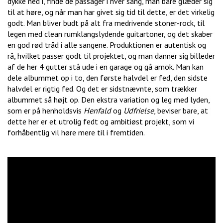
dykke ned i, finde de passager i hver sang, man bare glæder sig
til at høre, og når man har givet sig tid til dette, er det virkelig
godt. Man bliver budt på alt fra medrivende stoner-rock, til
legen med clean rumklangslydende guitartoner, og det skaber
en god rød tråd i alle sangene. Produktionen er autentisk og
rå, hvilket passer godt til projektet, og man danner sig billeder
af de her 4 gutter stå ude i en garage og gå amok. Man kan
dele albummet op i to, den første halvdel er fed, den sidste
halvdel er rigtig fed. Og det er sidstnævnte, som trækker
albummet så højt op. Den ekstra variation og leg med lyden,
som er på henholdsvis
Henfald
og
Udfrielse
, beviser bare, at
dette her er et utrolig fedt og ambitiøst projekt, som vi
forhåbentlig vil høre mere til i fremtiden.