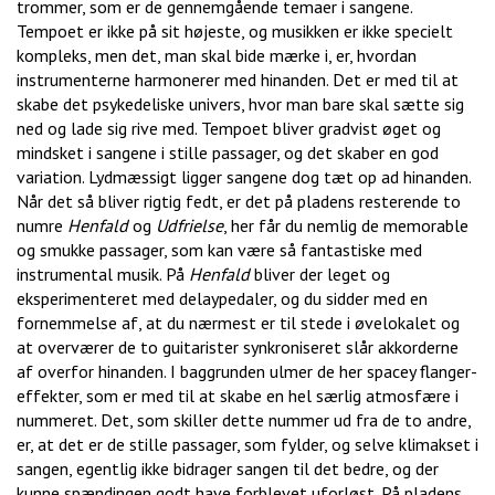
trommer, som er de gennemgående temaer i sangene.
Tempoet er ikke på sit højeste, og musikken er ikke specielt
kompleks, men det, man skal bide mærke i, er, hvordan
instrumenterne harmonerer med hinanden. Det er med til at
skabe det psykedeliske univers, hvor man bare skal sætte sig
ned og lade sig rive med. Tempoet bliver gradvist øget og
mindsket i sangene i stille passager, og det skaber en god
variation. Lydmæssigt ligger sangene dog tæt op ad hinanden.
Når det så bliver rigtig fedt, er det på pladens resterende to
numre
Henfald
og
Udfrielse
, her får du nemlig de memorable
og smukke passager, som kan være så fantastiske med
instrumental musik. På
Henfald
bliver der leget og
eksperimenteret med delaypedaler, og du sidder med en
fornemmelse af, at du nærmest er til stede i øvelokalet og
at overværer de to guitarister synkroniseret slår akkorderne
af overfor hinanden. I baggrunden ulmer de her spacey flanger-
effekter, som er med til at skabe en hel særlig atmosfære i
nummeret. Det, som skiller dette nummer ud fra de to andre,
er, at det er de stille passager, som fylder, og selve klimakset i
sangen, egentlig ikke bidrager sangen til det bedre, og der
kunne spændingen godt have forblevet uforløst. På pladens