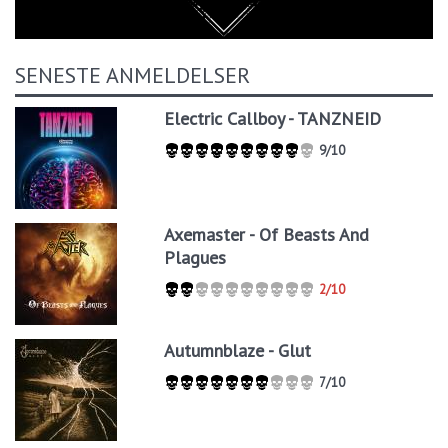
SENESTE ANMELDELSER
Electric Callboy - TANZNEID
9/10
Axemaster - Of Beasts And
Plagues
2/10
Autumnblaze - Glut
7/10