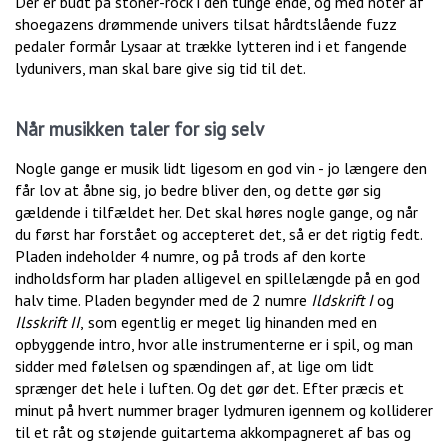
Der er budt på stoner-rock i den tunge ende, og med noter af
shoegazens drømmende univers tilsat hårdtslående fuzz
pedaler formår Lysaar at trække lytteren ind i et fangende
lydunivers, man skal bare give sig tid til det.
Når musikken taler for sig selv
Nogle gange er musik lidt ligesom en god vin - jo længere den
får lov at åbne sig, jo bedre bliver den, og dette gør sig
gældende i tilfældet her. Det skal høres nogle gange, og når
du først har forstået og accepteret det, så er det rigtig fedt.
Pladen indeholder 4 numre, og på trods af den korte
indholdsform har pladen alligevel en spillelængde på en god
halv time. Pladen begynder med de 2 numre
Ildskrift I
og
Ilsskrift II
,
som egentlig er meget lig hinanden med en
opbyggende intro, hvor alle instrumenterne er i spil, og man
sidder med følelsen og spændingen af, at lige om lidt
sprænger det hele i luften. Og det gør det. Efter præcis et
minut på hvert nummer brager lydmuren igennem og kolliderer
til et råt og støjende guitartema akkompagneret af bas og