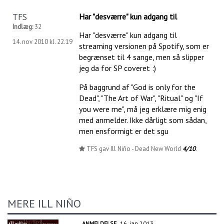
TFS
Har "desværre" kun adgang til
Indlæg:
32
Har "desværre" kun adgang til
14. nov 2010 kl. 22.19
streaming versionen på Spotify, som er
begrænset til 4 sange, men så slipper
jeg da for SP coveret :)
På baggrund af "God is only for the
Dead", "The Art of War", "Ritual" og "If
you were me", må jeg erklære mig enig
med anmelder. Ikke dårligt som sådan,
men ensformigt er det sgu
TFS gav Ill Niño - Dead New World
4/10
.
MERE ILL NIÑO
ANMELDELSE
16. jan 2013