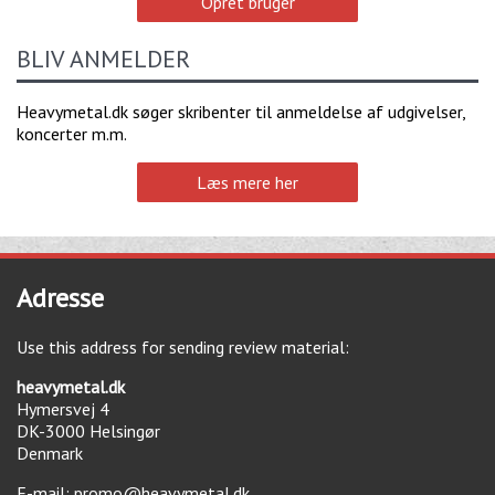
Opret bruger
BLIV ANMELDER
Heavymetal.dk søger skribenter til anmeldelse af udgivelser,
koncerter m.m.
Læs mere her
Adresse
Use this address for sending review material:
heavymetal.dk
Hymersvej 4
DK-3000
Helsingør
Denmark
E-mail:
promo@heavymetal.dk