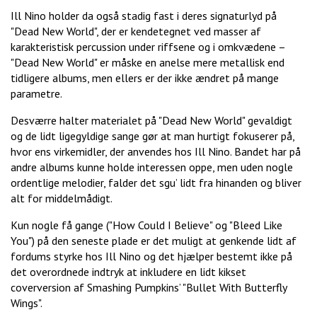
Ill Nino holder da også stadig fast i deres signaturlyd på
"Dead New World", der er kendetegnet ved masser af
karakteristisk percussion under riffsene og i omkvædene –
"Dead New World" er måske en anelse mere metallisk end
tidligere albums, men ellers er der ikke ændret på mange
parametre.
Desværre halter materialet på "Dead New World" gevaldigt
og de lidt ligegyldige sange gør at man hurtigt fokuserer på,
hvor ens virkemidler, der anvendes hos Ill Nino. Bandet har på
andre albums kunne holde interessen oppe, men uden nogle
ordentlige melodier, falder det sgu’ lidt fra hinanden og bliver
alt for middelmådigt.
Kun nogle få gange ("How Could I Believe" og "Bleed Like
You") på den seneste plade er det muligt at genkende lidt af
fordums styrke hos Ill Nino og det hjælper bestemt ikke på
det overordnede indtryk at inkludere en lidt kikset
coverversion af Smashing Pumpkins’ "Bullet With Butterfly
Wings".