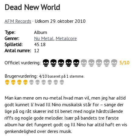
Dead New World
AFM Records
· Udkom
29. oktober 2010
Type:
Album
Genrer:
Nu Metal
,
Metalcore
Spilletid:
45.18
Antal numre:
12
Officiel vurdering:
5
/
10
Brugervurdering:
4/10 baseret på 1 stemme.
Man kan mene om nu-metal hvad man vil, men jeg har altid
godt kunnet li’ hvad Ill Nino musikalsk står for – sange der
lige på og råt skærer ind til benet med nogle hårdtslående
riffs og nogle gode melodier. Især på bandets tre første
album har det fungeret godt og Ill Nino har altid haft en vis
genkendelighed over deres musik.