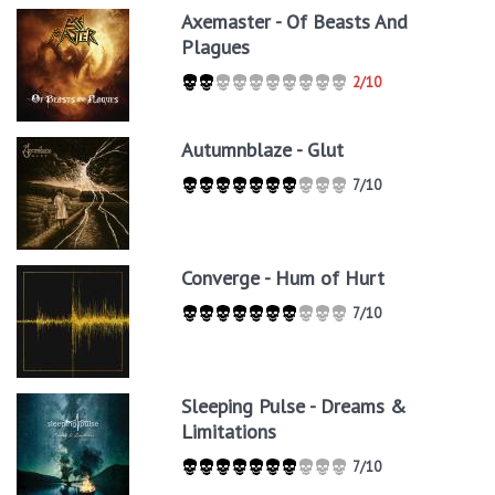
Axemaster - Of Beasts And
Plagues
2/10
Autumnblaze - Glut
7/10
Converge - Hum of Hurt
7/10
Sleeping Pulse - Dreams &
Limitations
7/10