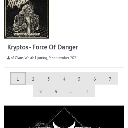
Kryptos - Force Of Danger
Af
Claus Westh Ljørring
,
9. september 2021
1
2
3
4
5
6
7
8
9
…
»