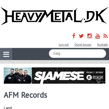
Log ind
Opret bruger
Kontakt
AFM Records
Land: