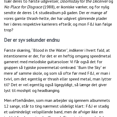
Især deres to første udgivelser,
Doomsday for the Deceiver
og
No Place for Disgrace
(1988), er ikoniske værker, og for nylig
sendte de deres 14. studiealbum på gaden. Der er mange af
vores gamle thrash-helte, der har udgivet glimrende plader
her i deres respektive karrierers efterår, og mon F&J kan følge
trop?
Der er syv sekunder endnu
Første skæring, “Blood in the Water”, indikerer i hvert fald, at
intentionerne er der, for det er en heftig omgang speedmetal
garneret med melodiske guitarsoloer. Vi får også det for
gruppen så typiske powermetal-omkvæd. ”Burn the Sky” er
mere af samme skole, og som så ofte før med F&J, er man i
tvivl, om det egentlig er thrash eller speed metal, man lytter
til? Det er vel egentlig også ligegyldigt, så længe det giver
lyst til moshpit og headbanging.
Men efterhånden, som man arbejder sig igennem albummets
12 sange, står to ting nærmest ulideligt klart: F&J er stadig
et ualmindeligt velspillende band, men de afviger ikke en