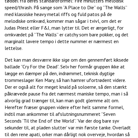
tøddel fra deres standardformel: Fire minutters melodisk
speed/thrash. På sange som ”A Place to Die” og ”The Walls”
med klassiske heavy metal riffs og fuld patos på de
melodiske omkvæd, kommer man sågar i tvivl, om det er
Judas Priest eller F&J, man lytter til. Det er ærgerligt, for
omkvædet på ”The Walls” er catchy som bare pokker, og det
marginalt lavere tempo i dette nummer er nærmest en
lettelse.
Det kan man desværre ikke sige om den gennemført kiksede
ballade ”Cry For the Dead”. Selv her formår gruppen ikke at
lægge en dæmper på den, indrømmet, teknisk dygtige
trommeslager Ken Mary, så han hamrer ufortrødent videre.
Der er også alt for meget knald på soloerne, så den stærkt
påkrævede pause fra det nærmest maniske tempo, man i så
alvorlig grad trænger til, kan man godt glemme alt om.
Herefter fræser gruppen videre efter helt samme formel,
indtil man ankommer til afslutningsnummeret ”Seven
Seconds ’Til the End of the World”. ’Var der dog bare syv
sekunder til, at pladen slutter’ var min første tanke. Overladt
til den rene apati, orker man dårligt nok overveje, hvordan så