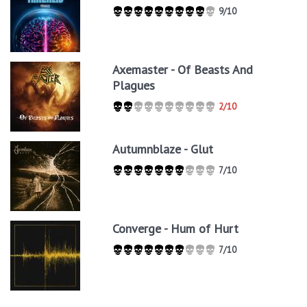
9/10
Axemaster - Of Beasts And
Plagues
2/10
Autumnblaze - Glut
7/10
Converge - Hum of Hurt
7/10