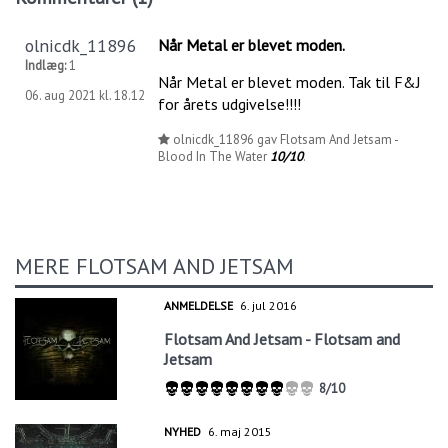
olnicdk_11896
Når Metal er blevet moden.
Indlæg:
1
Når Metal er blevet moden. Tak til F&J
06. aug 2021 kl. 18.12
for årets udgivelse!!!!
olnicdk_11896 gav Flotsam And Jetsam -
Blood In The Water
10/10
.
MERE FLOTSAM AND JETSAM
ANMELDELSE
6. jul 2016
Flotsam And Jetsam - Flotsam and
Jetsam
8/10
NYHED
6. maj 2015