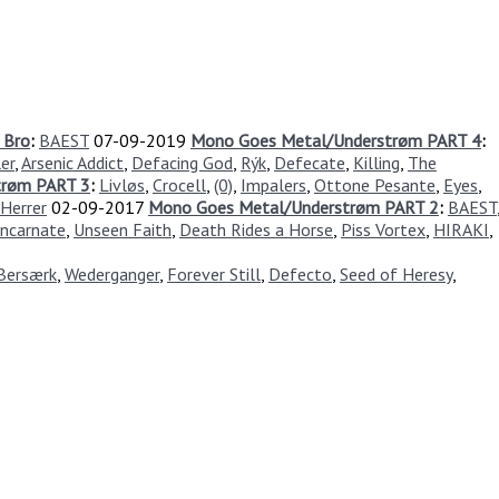
 Bro
:
BAEST
07-09-2019
Mono Goes Metal/Understrøm PART 4
:
er
,
Arsenic Addict
,
Defacing God
,
Rýk
,
Defecate
,
Killing
,
The
trøm PART 3
:
Livløs
,
Crocell
,
(0)
,
Impalers
,
Ottone Pesante
,
Eyes
,
 Herrer
02-09-2017
Mono Goes Metal/Understrøm PART 2
:
BAEST
Incarnate
,
Unseen Faith
,
Death Rides a Horse
,
Piss Vortex
,
HIRAKI
,
Bersærk
,
Wederganger
,
Forever Still
,
Defecto
,
Seed of Heresy
,