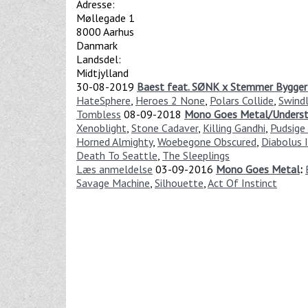
Adresse:
Møllegade 1
8000
Aarhus
Danmark
Landsdel:
Midtjylland
30-08-2019
Baest feat. SØNK x Stemmer Bygger
HateSphere
,
Heroes 2 None
,
Polars Collide
,
Swindl
Tombless
08-09-2018
Mono Goes Metal/Unders
Xenoblight
,
Stone Cadaver
,
Killing Gandhi
,
Pudsige
Horned Almighty
,
Woebegone Obscured
,
Diabolus 
Death To Seattle
,
The Sleeplings
Læs anmeldelse
03-09-2016
Mono Goes Metal
:
Savage Machine
,
Silhouette
,
Act Of Instinct