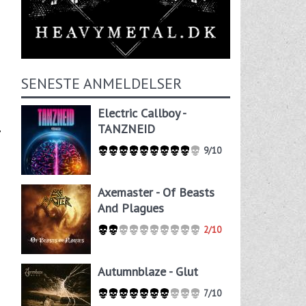
SENESTE ANMELDELSER
Electric Callboy -
,
TANZNEID
9/10
Axemaster - Of Beasts
And Plagues
2/10
Autumnblaze - Glut
7/10