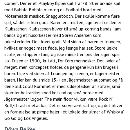
Cörner”. Der er et Playboy flipperspil fra ’78, 80’er arkade spil
med Bubble Bobble m.m. og et Fodbold bord med
Möterheads maskot, Snaggletooth. Der skulle komme flere
spil, så det er kun godt. Baren er i midten, lige overfor den,er
Klubscenen. Klubscenen bliver til små up-coming bands, jam
bands og et husorkester med Søren Andersen som
orkesterleder. Det lover godt. Ved siden af baren er loungen,
hvilket er noget mest fede, jeg længe har set. Store lækre
stole, en stripper stang og ikke mindst en pris der siger ”spar
to”. Prisen er 1500,- kr. i alt, for fem mennesker. Det lyder af
meget, men konceptet holder, da pengene kun kan bruges i
baren. Lige ved siden af Loungen og scenen, er Jägermeister
baren. Her kan du smide 15,- i en Jägermeister-automat og få
den kold. Cool! Rummet er med siddepladser af sofaer, små
skamler betrækket med koskind og små borde med
Jägermeister logoer. The main floor vil kun være Rock N’
Roll/thrash metal bar. Det er surverænt sat op, og det bliver
en fornøjelse at pimpe bajer i et lokale der ulmer af Whisky a’
Go Go og Los Angeles.
Döwn Belöw