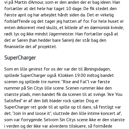
vi på Martin d’Amour, som er den anden der er bag ideen. Han
fortæller at det hele har taget 10 dage. De fik stedet den
første april og har arbejdet hårdt siden da. Det er virkelig
forbløffende og det tager jeg hatten af for. For hele huset er
enten dekoreret med skulls, et billede af en dæmonisk kvinde,
rødt lys og ikke mindst Jägermeister. Han fortæller også at
det er Søren (han hedder bare Søren) der står bag den
finansielle del af projektet.
SuperCharger
Som en lille gevinst for os der var der til åbningsdagen,
spillede SuperCharger også. Klokken 19.00 indtog bandet
scenen og spillede tre numre. "Rise and Fal"l var første
nummer på Sin Citys lille scene. Scenen rummer ikke den
største plads, men bandet fik da scenen til at svinge. "Are You
Satisfied" er af den lidt bløder rock sjæler. Dog er
SuperCharger ret gode til at spille op til dans, så festligt var
det. "Join In and loose it", sluttede den lille intime koncert af,
som var forrygende. Selvom Sin Citys scene ikke er den største
i verden og der ikke var alverdens tilskuere, så formåede