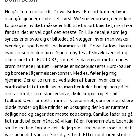
Nu går Turen nedad til ”Döwn Belöw”. En sort kælder, hvor
man går igennem toilettet først. Wc'erne er unisex, der er kun
to pissoire, hvilket måske er lidt til et stort klientel, men hva’
fanden, det er vel også det eneste. En lille detalje som jeg
syntes er prisværdig er billedet på væggen, hvor man vasker
hænder, er spejlvendt. Ind kommer vi til ”Döwn Belöw” baren,
hvor grusomheden lurer. Man omhylles af skræk, rædsel og
ikke mindst et ”FUUUCK!”, for det er da enhver metal dudes
drøm hernede i hullet. Hernede er siddepladserne Euro-paller
og bordene Jägermeister-tønner. Med et, føler jeg mig
hjemme. Der er to rum et ved siden af baren, hvor der er
bordfodbold i et rødt lys og man henledes hurtigt hen på et
rum af blod, store slagterknive, døde kroppe og et spil
fodbold. Overfor dette rum er rygerummet, som er med store
bløde hynder og ikke mindst en udsugning der køler rummet
dejligt ned og tager det meste tobaksrøg. Camilla lader os gå
lidt rundt på egen hånd, så vi kan få en fornemmelse. Egentlig
skulle jeg lige fordøje det, da jeg slet ikke havde troet at det
var sådan det var, for Sin City er fedt. Efter rundturen støder