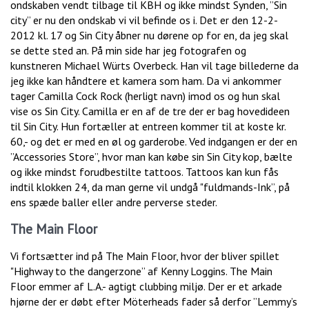
ondskaben vendt tilbage til KBH og ikke mindst Synden, ”Sin
city” er nu den ondskab vi vil befinde os i. Det er den 12-2-
2012 kl. 17 og Sin City åbner nu dørene op for en, da jeg skal
se dette sted an. På min side har jeg fotografen og
kunstneren Michael Würts Overbeck. Han vil tage billederne da
jeg ikke kan håndtere et kamera som ham. Da vi ankommer
tager Camilla Cock Rock (herligt navn) imod os og hun skal
vise os Sin City. Camilla er en af de tre der er bag hovedideen
til Sin City. Hun fortæller at entreen kommer til at koste kr.
60,- og det er med en øl og garderobe. Ved indgangen er der en
”Accessories Store”, hvor man kan købe sin Sin City kop, bælte
og ikke mindst forudbestilte tattoos. Tattoos kan kun fås
indtil klokken 24, da man gerne vil undgå "fuldmands-Ink”, på
ens spæde baller eller andre perverse steder.
The Main Floor
Vi fortsætter ind på The Main Floor, hvor der bliver spillet
"Highway to the dangerzone” af Kenny Loggins. The Main
Floor emmer af L.A.- agtigt clubbing miljø. Der er et arkade
hjørne der er døbt efter Möterheads fader så derfor ”Lemmy’s