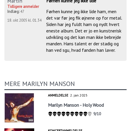
Martin
Førhen kunne jeg ikke lide
Tidligere anmelder
Førhen kunne jeg ikke lide ham, men
Indlæg:
47
det var før jeg fik øjnene op for metal.
18. okt 2005 kl. 01.34
Siden har jeg fuldt ham og nydt hvert
eneste album. Det er jo en kunstnerisk
udvikling og det kan man ikke bebrejde
manden. Hans talent er der stadig og
han ved sgu, hvad fanden han laver.
MERE MARILYN MANSON
ANMELDELSE
2. jan 2025
Marilyn Manson - Holy Wood
9/10
KONCERTANMELDELSE