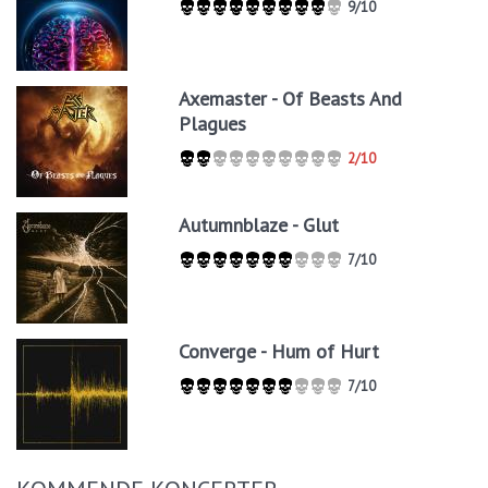
9/10
Axemaster - Of Beasts And
Plagues
2/10
Autumnblaze - Glut
7/10
Converge - Hum of Hurt
7/10