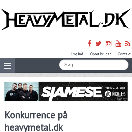
Log ind
Opret bruger
Kontakt
Konkurrence på
heavymetal.dk