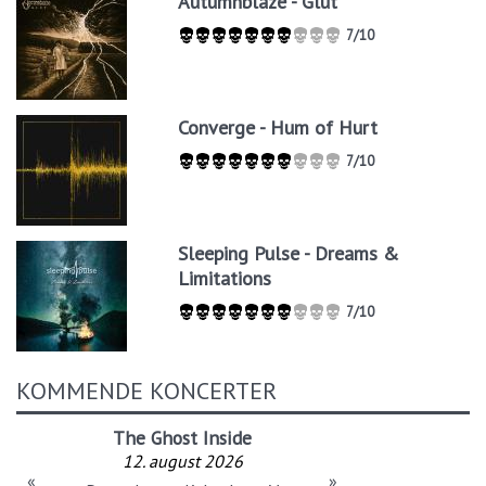
Autumnblaze - Glut
7/10
Converge - Hum of Hurt
7/10
Sleeping Pulse - Dreams &
Limitations
7/10
KOMMENDE KONCERTER
The Ghost Inside
12. august 2026
«
»