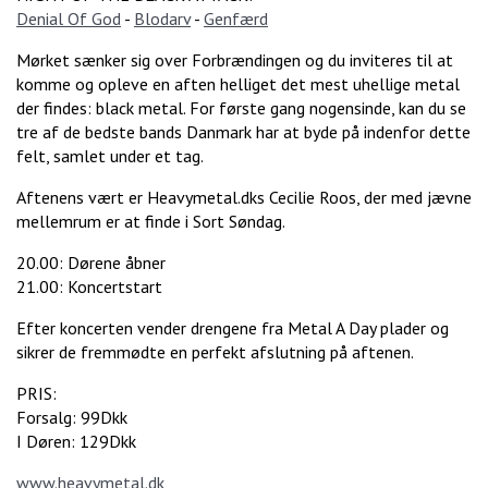
Denial Of God
-
Blodarv
-
Genfærd
Mørket sænker sig over Forbrændingen og du inviteres til at
komme og opleve en aften helliget det mest uhellige metal
der findes: black metal. For første gang nogensinde, kan du se
tre af de bedste bands Danmark har at byde på indenfor dette
felt, samlet under et tag.
Aftenens vært er Heavymetal.dks Cecilie Roos, der med jævne
mellemrum er at finde i Sort Søndag.
20.00: Dørene åbner
21.00: Koncertstart
Efter koncerten vender drengene fra Metal A Day plader og
sikrer de fremmødte en perfekt afslutning på aftenen.
PRIS:
Forsalg: 99Dkk
I Døren: 129Dkk
www.heavymetal.dk