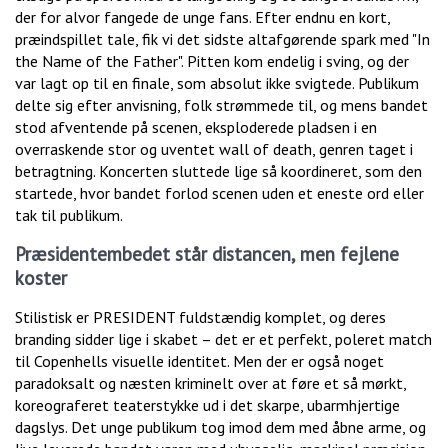
der for alvor fangede de unge fans. Efter endnu en kort,
præindspillet tale, fik vi det sidste altafgørende spark med "In
the Name of the Father". Pitten kom endelig i sving, og der
var lagt op til en finale, som absolut ikke svigtede. Publikum
delte sig efter anvisning, folk strømmede til, og mens bandet
stod afventende på scenen, eksploderede pladsen i en
overraskende stor og uventet wall of death, genren taget i
betragtning. Koncerten sluttede lige så koordineret, som den
startede, hvor bandet forlod scenen uden et eneste ord eller
tak til publikum.
Præsidentembedet står distancen, men fejlene
koster
Stilistisk er PRESIDENT fuldstændig komplet, og deres
branding sidder lige i skabet – det er et perfekt, poleret match
til Copenhells visuelle identitet. Men der er også noget
paradoksalt og næsten kriminelt over at føre et så mørkt,
koreograferet teaterstykke ud i det skarpe, ubarmhjertige
dagslys. Det unge publikum tog imod dem med åbne arme, og