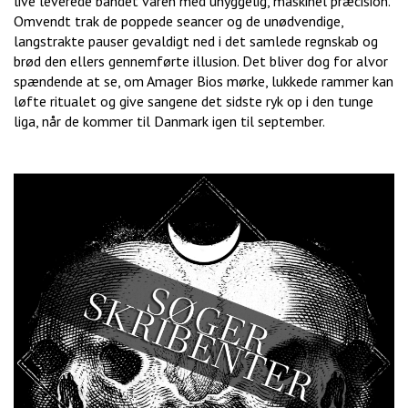
live leverede bandet varen med uhyggelig, maskinel præcision.
Omvendt trak de poppede seancer og de unødvendige,
langstrakte pauser gevaldigt ned i det samlede regnskab og
brød den ellers gennemførte illusion. Det bliver dog for alvor
spændende at se, om Amager Bios mørke, lukkede rammer kan
løfte ritualet og give sangene det sidste ryk op i den tunge
liga, når de kommer til Danmark igen til september.