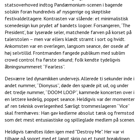
statsoverhoved indtog Pandæmonium-scenen i bagende
solskin foran hundredvis af nysgerrige og skeptiske
festivaldeltagere. Kontrasten var slående: et minimalistisk
scenedesign kun prydet af bandets logoer. Forsangeren, ‘The
President’, bar lyserøde seler, matchende farven på korset på
talerstolen – men var ellers klædt stramt i sort og hvidt.
Ankomsten var en overlegen, langsom seance, der osede af
høj selvtillid. Frontmanden fangede publikum med sublim
crowd control fra første sekund; folk kendte tydeligvis
åbningsnummeret “Fearless”.
Desværre led dynamikken undervejs. Allerede ti sekunder inde i
andet nummer, “Dionysus”, døde den spæde pit ud, og under
det tredje nummer, “DOOM LOOP”, kammede koncerten over i
en lettere kedelig, poppet seance. Heldigvis var der momenter
af ren teknisk overlegenhed. Særligt trommeslageren “Vice”
skal fremhæves: Han gav kedlerne absolut tæsk og fremstod
som det mest entusiastiske og spilleglade medlem på scenen.
Heldigvis tændtes ilden igen med "Destroy Me". Her var vi
tilbage på sporet med et langt skrig og et tungt breakdown,