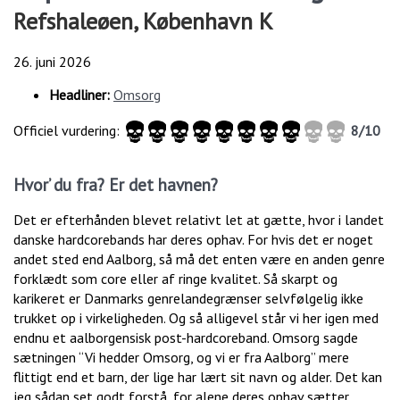
Refshaleøen, København K
26. juni 2026
Headliner:
Omsorg
Officiel vurdering:
8/10
Hvor’ du fra? Er det havnen?
Det er efterhånden blevet relativt let at gætte, hvor i landet
danske hardcorebands har deres ophav. For hvis det er noget
andet sted end Aalborg, så må det enten være en anden genre
forklædt som core eller af ringe kvalitet. Så skarpt og
karikeret er Danmarks genrelandegrænser selvfølgelig ikke
trukket op i virkeligheden. Og så alligevel står vi her igen med
endnu et aalborgensisk post-hardcoreband. Omsorg sagde
sætningen “Vi hedder Omsorg, og vi er fra Aalborg” mere
flittigt end et barn, der lige har lært sit navn og alder. Det kan
jeg sådan set godt forstå, for alene deres ophav sætter