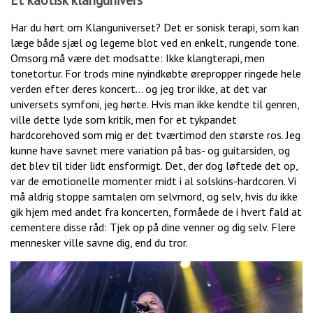
Et kaotisk klangunivers
Har du hørt om Klanguniverset? Det er sonisk terapi, som kan
læge både sjæl og legeme blot ved en enkelt, rungende tone.
Omsorg må være det modsatte: Ikke klangterapi, men
tonetortur. For trods mine nyindkøbte ørepropper ringede hele
verden efter deres koncert… og jeg tror ikke, at det var
universets symfoni, jeg hørte. Hvis man ikke kendte til genren,
ville dette lyde som kritik, men for et tykpandet
hardcorehoved som mig er det tværtimod den største ros. Jeg
kunne have savnet mere variation på bas- og guitarsiden, og
det blev til tider lidt ensformigt. Det, der dog løftede det op,
var de emotionelle momenter midt i al solskins-hardcoren. Vi
må aldrig stoppe samtalen om selvmord, og selv, hvis du ikke
gik hjem med andet fra koncerten, formåede de i hvert fald at
cementere disse råd: Tjek op på dine venner og dig selv. Flere
mennesker ville savne dig, end du tror.