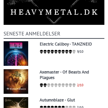
SENESTE ANMELDELSER
Electric Callboy - TANZNEID
9/10
Axemaster - Of Beasts And
Plagues
2/10
Autumnblaze - Glut
7/10