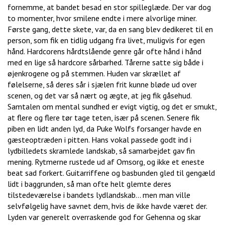
fornemme, at bandet besad en stor spilleglæde. Der var dog
to momenter, hvor smilene endte i mere alvorlige miner.
Første gang, dette skete, var, da en sang blev dedikeret til en
person, som fik en tidlig udgang fra livet, muligvis for egen
hånd. Hardcorens hårdtslående genre går ofte hånd i hånd
med en lige så hardcore sårbarhed. Tårerne satte sig både i
øjenkrogene og på stemmen. Huden var skrællet af
følelserne, så deres sår i sjælen frit kunne bløde ud over
scenen, og det var så nært og ægte, at jeg fik gåsehud.
Samtalen om mental sundhed er evigt vigtig, og det er smukt,
at flere og flere tør tage teten, især på scenen. Senere fik
piben en lidt anden lyd, da Puke Wolfs forsanger havde en
gæsteoptræden i pitten. Hans vokal passede godt ind i
lydbilledets skramlede landskab, så samarbejdet gav fin
mening. Rytmerne rustede ud af Omsorg, og ikke et eneste
beat sad forkert. Guitarriffene og basbunden gled til gengæld
lidt i baggrunden, så man ofte helt glemte deres
tilstedeværelse i bandets lydlandskab… men man ville
selvfølgelig have savnet dem, hvis de ikke havde været der.
Lyden var generelt overraskende god for Gehenna og skar