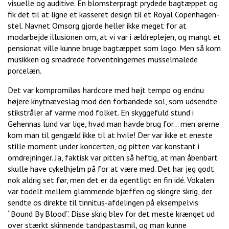
visuelle og auditive. En blomsterpragt prydede bagtæppet og
fik det til at ligne et kasseret design til et Royal Copenhagen-
stel. Navnet Omsorg gjorde heller ikke meget for at
modarbejde illusionen om, at vi var i ældreplejen, og mangt et
pensionat ville kunne bruge bagtæppet som logo. Men så kom
musikken og smadrede forventningernes musselmalede
porcelæn.
Det var kompromiløs hardcore med højt tempo og endnu
højere knytnæveslag mod den forbandede sol, som udsendte
stikstråler af varme mod folket. En skyggefuld stund i
Gehennas lund var lige, hvad man havde brug for… men ørerne
kom man til gengæld ikke til at hvile! Der var ikke et eneste
stille moment under koncerten, og pitten var konstant i
omdrejninger. Ja, faktisk var pitten så heftig, at man åbenbart
skulle have cykelhjelm på for at være med. Det har jeg godt
nok aldrig set før, men det er da egentligt en fin idé. Vokalen
var todelt mellem glammende bjæffen og skingre skrig, der
sendte os direkte til tinnitus-afdelingen på eksempelvis
“Bound By Blood”. Disse skrig blev for det meste krænget ud
over stærkt skinnende tandpastasmil, og man kunne