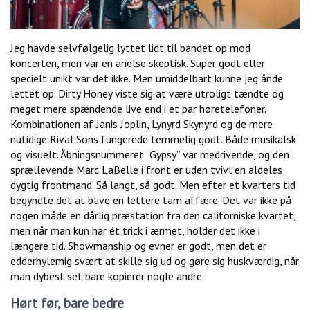
Jeg havde selvfølgelig lyttet lidt til bandet op mod
koncerten, men var en anelse skeptisk. Super godt eller
specielt unikt var det ikke. Men umiddelbart kunne jeg ånde
lettet op. Dirty Honey viste sig at være utroligt tændte og
meget mere spændende live end i et par høretelefoner.
Kombinationen af Janis Joplin, Lynyrd Skynyrd og de mere
nutidige Rival Sons fungerede temmelig godt. Både musikalsk
og visuelt. Åbningsnummeret “Gypsy” var medrivende, og den
sprællevende Marc LaBelle i front er uden tvivl en aldeles
dygtig frontmand. Så langt, så godt. Men efter et kvarters tid
begyndte det at blive en lettere tam affære. Det var ikke på
nogen måde en dårlig præstation fra den californiske kvartet,
men når man kun har ét trick i ærmet, holder det ikke i
længere tid. Showmanship og evner er godt, men det er
edderhylemig svært at skille sig ud og gøre sig huskværdig, når
man dybest set bare kopierer nogle andre.
Hørt før, bare bedre