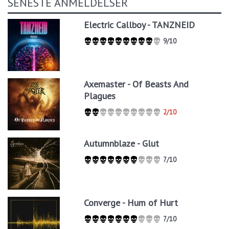
SENESTE ANMELDELSER
Electric Callboy - TANZNEID
9/10
Axemaster - Of Beasts And
Plagues
2/10
Autumnblaze - Glut
7/10
Converge - Hum of Hurt
7/10