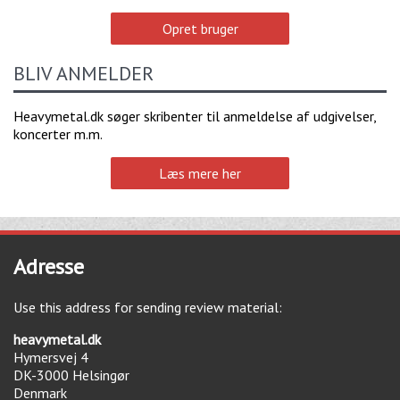
Opret bruger
BLIV ANMELDER
Heavymetal.dk søger skribenter til anmeldelse af udgivelser,
koncerter m.m.
Læs mere her
Adresse
Use this address for sending review material:
heavymetal.dk
Hymersvej 4
DK-3000
Helsingør
Denmark