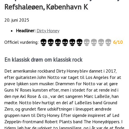
Refshaleøen, København K
20. juni 2025
Headliner:
Dirty Honey
Officiel vurdering:
6/10
En klassisk drøm om klassisk rock
Det amerikanske rockband Dirty Honey blev dannet i 2017,
efter guitaristen John Notto var taget til Los Angeles for at
prøve lykken som musiker. Drømmen for Notto var at gøre
Guns N’ Roses kunsten efter, men i stedet for at rende ind i
den nye Axl Rose & co., var det sangeren Marc LaBelle, han
mødte. Notto blev hurtigt en del af LaBelles band Ground
Zero, og grundet flere udskiftninger i lineuppet ændrede
gruppen navn til Dirty Honey. Efter sigende inspireret af Led
Zeppelin-frontmand Robert Plants band The Honeydrippers. I
tidens løb har de udgivet to langspillere, og i år var de at finde