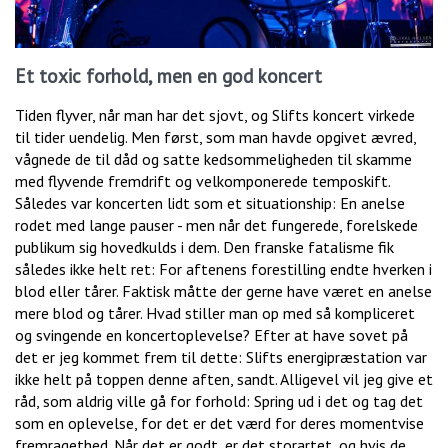
Et toxic forhold, men en god koncert
Tiden flyver, når man har det sjovt, og Slifts koncert virkede
til tider uendelig. Men først, som man havde opgivet ævred,
vågnede de til dåd og satte kedsommeligheden til skamme
med flyvende fremdrift og velkomponerede temposkift.
Således var koncerten lidt som et situationship: En anelse
rodet med lange pauser - men når det fungerede, forelskede
publikum sig hovedkulds i dem. Den franske fatalisme fik
således ikke helt ret: For aftenens forestilling endte hverken i
blod eller tårer. Faktisk måtte der gerne have været en anelse
mere blod og tårer. Hvad stiller man op med så kompliceret
og svingende en koncertoplevelse? Efter at have sovet på
det er jeg kommet frem til dette: Slifts energipræstation var
ikke helt på toppen denne aften, sandt. Alligevel vil jeg give et
råd, som aldrig ville gå for forhold: Spring ud i det og tag det
som en oplevelse, for det er det værd for deres momentvise
fremragethed. Når det er godt, er det storartet, og hvis de