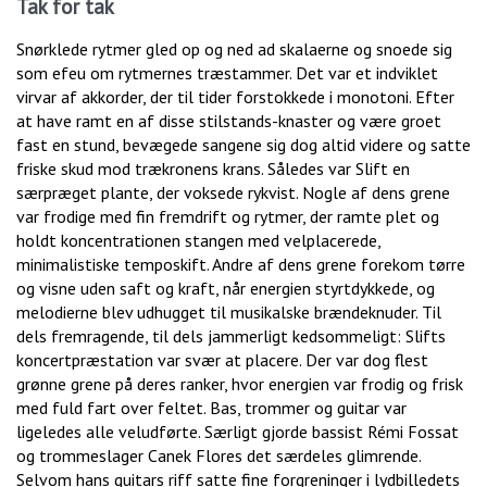
Tak for tak
Snørklede rytmer gled op og ned ad skalaerne og snoede sig
som efeu om rytmernes træstammer. Det var et indviklet
virvar af akkorder, der til tider forstokkede i monotoni. Efter
at have ramt en af disse stilstands-knaster og være groet
fast en stund, bevægede sangene sig dog altid videre og satte
friske skud mod trækronens krans. Således var Slift en
særpræget plante, der voksede rykvist. Nogle af dens grene
var frodige med fin fremdrift og rytmer, der ramte plet og
holdt koncentrationen stangen med velplacerede,
minimalistiske temposkift. Andre af dens grene forekom tørre
og visne uden saft og kraft, når energien styrtdykkede, og
melodierne blev udhugget til musikalske brændeknuder. Til
dels fremragende, til dels jammerligt kedsommeligt: Slifts
koncertpræstation var svær at placere. Der var dog flest
grønne grene på deres ranker, hvor energien var frodig og frisk
med fuld fart over feltet. Bas, trommer og guitar var
ligeledes alle veludførte. Særligt gjorde bassist Rémi Fossat
og trommeslager Canek Flores det særdeles glimrende.
Selvom hans guitars riff satte fine forgreninger i lydbilledets