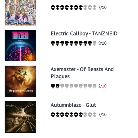
7/10
Electric Callboy - TANZNEID
9/10
Axemaster - Of Beasts And
Plagues
2/10
Autumnblaze - Glut
7/10