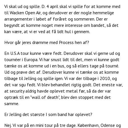
Vi skal ud og spille. D. 4 april skal vi spille for at komme med
til Wacken Open Air, og derudover er der nogle hemmelige
arrangementer i løbet af foråret og sommeren. Der er
begyndt at komme noget mere interesse om bandet, så det
kan være, at vi er ved at få lidt hul i gennem.
Hvor går jeres drømme med Process hen af?
En U.S.A tour kunne være fedt. Derudover skal vi gerne ud og
tournéer i Europa. Vi har snust lidt til det, men vi kunne godt
tænke os at komme ud i en bus, og så ellers tage på tourné.
Ud og prøve det af. Derudover kunne vi tænke os at komme
tilbage til Jelling og spille igen. Vi var der tilbage i 2010, og
det var sgu fedt. Vi blev behandlet rigtig godt. Det eneste var,
at security aldrig havde oplevet metal før, så da der var
optræk til en "wall of death", blev den stoppet med det
samme.
Er Jelling det største I som band har oplevet?
Nej. Vi var på en mini tour på tre dage. København, Odense og