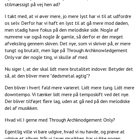
stilmæssigt på vej hen ad?
I takt med, at vi øver mere, jo mere lyst har vi til at udfordre
os selv. Derfor har vi haft en lyst til at gå mere mod døden,
men stadig have fokus på den melodiske side. Nogle af
numrene var også nogle år gamle, så derfor er der meget
afveksling gennem skiven. Det nye, som vi skriver på, er mere
tungt og brutalt, men lige på Through Archknowledgement
Only var der nogle ting, vi skulle af med.
Nu siger I, at der skal lidt mere brutalitet indover. Betyder det
så, at den bliver mere "dødsmetal agtig"?
Den bliver i hvert fald mere varieret. Lidt mere tung. Lidt mere
downtempo. Vi tænker lidt mere på temposkift ved det nye.
Der bliver tilføjet flere lag, uden at gå ned på den melodiske
del af musikken.
Hvad vil I gerne med Through Archknodgement Only?
Egentlig ville vi bare udgive, hvad vi nu havde, og prøve at
udgive et album. Når vi laver musikken, har vi ikke nogen