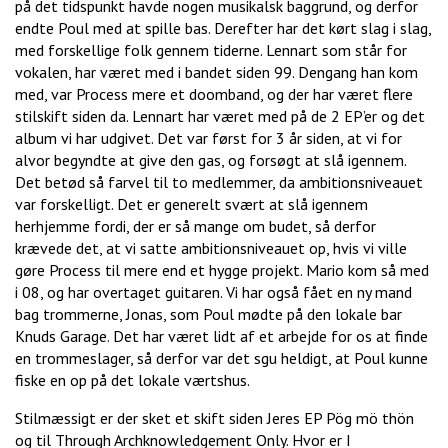
på det tidspunkt havde nogen musikalsk baggrund, og derfor
endte Poul med at spille bas. Derefter har det kørt slag i slag,
med forskellige folk gennem tiderne. Lennart som står for
vokalen, har været med i bandet siden 99. Dengang han kom
med, var Process mere et doomband, og der har været flere
stilskift siden da. Lennart har været med på de 2 EP’er og det
album vi har udgivet. Det var først for 3 år siden, at vi for
alvor begyndte at give den gas, og forsøgt at slå igennem.
Det betød så farvel til to medlemmer, da ambitionsniveauet
var forskelligt. Det er generelt svært at slå igennem
herhjemme fordi, der er så mange om budet, så derfor
krævede det, at vi satte ambitionsniveauet op, hvis vi ville
gøre Process til mere end et hygge projekt. Mario kom så med
i 08, og har overtaget guitaren. Vi har også fået en ny mand
bag trommerne, Jonas, som Poul mødte på den lokale bar
Knuds Garage. Det har været lidt af et arbejde for os at finde
en trommeslager, så derfor var det sgu heldigt, at Poul kunne
fiske en op på det lokale værtshus.
Stilmæssigt er der sket et skift siden Jeres EP Pög mö thön
og til Through Archknowledgement Only. Hvor er I