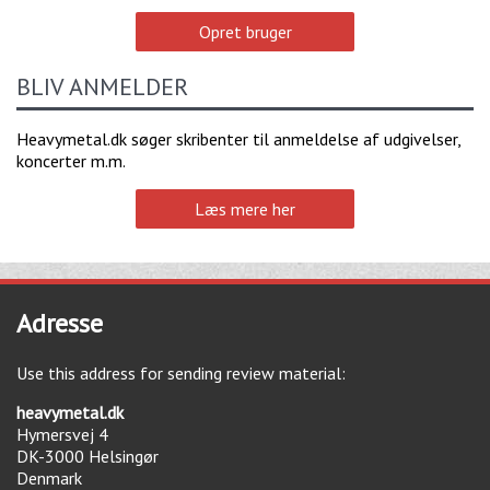
Opret bruger
BLIV ANMELDER
Heavymetal.dk søger skribenter til anmeldelse af udgivelser,
koncerter m.m.
Læs mere her
Adresse
Use this address for sending review material:
heavymetal.dk
Hymersvej 4
DK-3000
Helsingør
Denmark