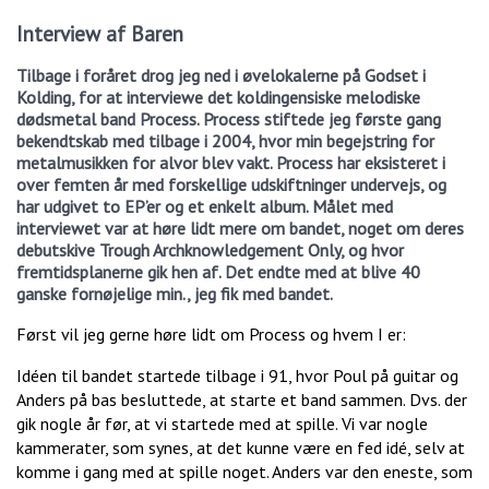
Interview af Baren
Tilbage i foråret drog jeg ned i øvelokalerne på Godset i
Kolding, for at interviewe det koldingensiske melodiske
dødsmetal band Process. Process stiftede jeg første gang
bekendtskab med tilbage i 2004, hvor min begejstring for
metalmusikken for alvor blev vakt. Process har eksisteret i
over femten år med forskellige udskiftninger undervejs, og
har udgivet to EP’er og et enkelt album. Målet med
interviewet var at høre lidt mere om bandet, noget om deres
debutskive Trough Archknowledgement Only, og hvor
fremtidsplanerne gik hen af. Det endte med at blive 40
ganske fornøjelige min., jeg fik med bandet.
Først vil jeg gerne høre lidt om Process og hvem I er:
Idéen til bandet startede tilbage i 91, hvor Poul på guitar og
Anders på bas besluttede, at starte et band sammen. Dvs. der
gik nogle år før, at vi startede med at spille. Vi var nogle
kammerater, som synes, at det kunne være en fed idé, selv at
komme i gang med at spille noget. Anders var den eneste, som