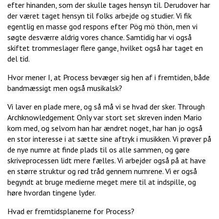
efter hinanden, som der skulle tages hensyn til. Derudover har
der været taget hensyn til folks arbejde og studier. Vi fik
egentlig en masse god respons efter Pög mö thön, men vi
søgte desværre aldrig vores chance. Samtidig har vi også
skiftet trommeslager flere gange, hvilket også har taget en
del tid.
Hvor mener I, at Process bevæger sig hen af i fremtiden, både
bandmæssigt men også musikalsk?
Vi laver en plade mere, og så må vi se hvad der sker. Through
Archknowledgement Only var stort set skreven inden Mario
kom med, og selvom han har ændret noget, har han jo også
en stor interesse i at sætte sine aftryk i musikken. Vi prøver på
de nye numre at finde plads til os alle sammen, og gøre
skriveprocessen lidt mere fælles. Vi arbejder også på at have
en større struktur og rød tråd gennem numrene. Vi er også
begyndt at bruge medierne meget mere til at indspille, og
høre hvordan tingene lyder.
Hvad er fremtidsplanerne for Process?