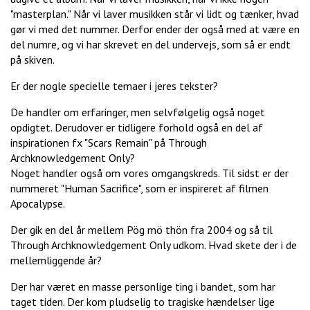
"masterplan." Når vi laver musikken står vi lidt og tænker, hvad
gør vi med det nummer. Derfor ender der også med at være en
del numre, og vi har skrevet en del undervejs, som så er endt
på skiven.
Er der nogle specielle temaer i jeres tekster?
De handler om erfaringer, men selvfølgelig også noget
opdigtet. Derudover er tidligere forhold også en del af
inspirationen fx "Scars Remain" på Through
Archknowledgement Only?
Noget handler også om vores omgangskreds. Til sidst er der
nummeret "Human Sacrifice", som er inspireret af filmen
Apocalypse.
Der gik en del år mellem Pög mö thön fra 2004 og så til
Through Archknowledgement Only udkom. Hvad skete der i de
mellemliggende år?
Der har været en masse personlige ting i bandet, som har
taget tiden. Der kom pludselig to tragiske hændelser lige