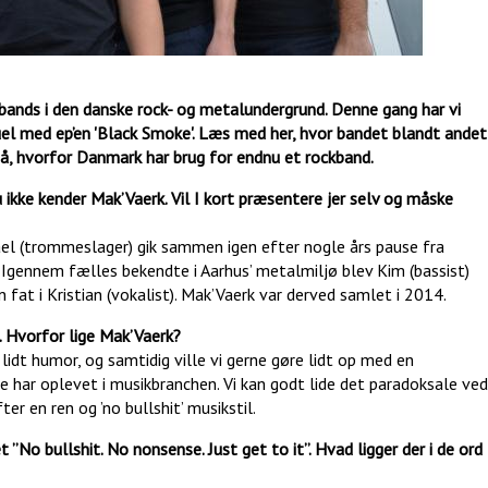
 bands i den danske rock- og metalundergrund. Denne gang har vi
uel med ep’en 'Black Smoke'. Læs med her, hvor bandet blandt andet
på, hvorfor Danmark har brug for endnu et rockband.
ikke kender Mak’Vaerk. Vil I kort præsentere jer selv og måske
hael (trommeslager) gik sammen igen efter nogle års pause fra
gennem fælles bekendte i Aarhus’ metalmiljø blev Kim (bassist)
en fat i Kristian (vokalist). Mak’Vaerk var derved samlet i 2014.
. Hvorfor lige Mak’Vaerk?
e lidt humor, og samtidig ville vi gerne gøre lidt op med en
ne har oplevet i musikbranchen. Vi kan godt lide det paradoksale ved
er en ren og ’no bullshit’ musikstil.
t ”
No bullshit. No nonsense. Just get to it
”. Hvad ligger der i de ord