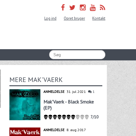
Log ind
Opret bruger
Kontakt
MERE MAK'VAERK
ANMELDELSE
31. jul 2021
1
Mak'Vaerk - Black Smoke
(EP)
7/10
ANMELDELSE
8. aug 2017