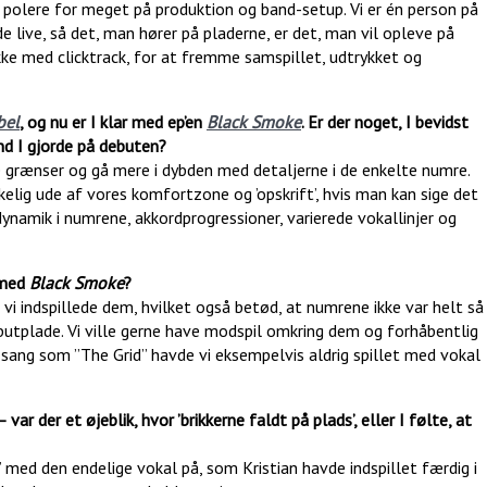
kke polere for meget på produktion og band-setup. Vi er én person på
e live, så det, man hører på pladerne, er det, man vil opleve på
 ikke med clicktrack, for at fremme samspillet, udtrykket og
bel
, og nu er I klar med ep’en
Black Smoke
. Er der noget, I bevidst
nd I gjorde på debuten?
ne grænser og gå mere i dybden med detaljerne i de enkelte numre.
lig ude af vores komfortzone og ’opskrift’, hvis man kan sige det
ynamik i numrene, akkordprogressioner, varierede vokallinjer og
 med
Black Smoke
?
 vi indspillede dem, hvilket også betød, at numrene ikke var helt så
debutplade. Vi ville gerne have modspil omkring dem og forhåbentlig
 sang som ”The Grid” havde vi eksempelvis aldrig spillet med vokal
ar der et øjeblik, hvor ’brikkerne faldt på plads’, eller I følte, at
d” med den endelige vokal på, som Kristian havde indspillet færdig i