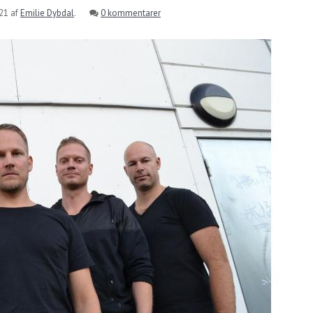
021
af
Emilie Dybdal
.
0 kommentarer