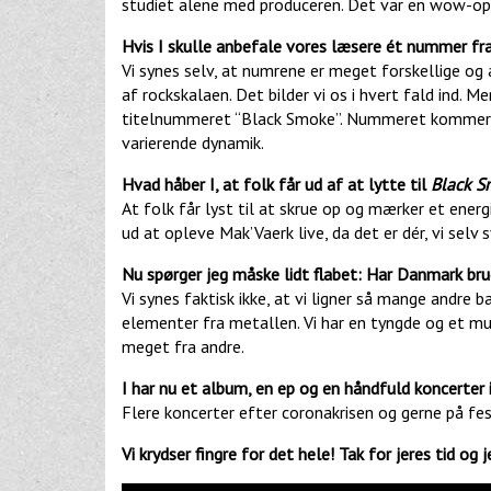
studiet alene med produceren. Det var en wow-opl
Hvis I skulle anbefale vores læsere ét nummer fr
Vi synes selv, at numrene er meget forskellige og 
af rockskalaen. Det bilder vi os i hvert fald ind. 
titelnummeret “Black Smoke”. Nummeret kommer g
varierende dynamik.
Hvad håber I, at folk får ud af at lytte til
Black 
At folk får lyst til at skrue op og mærker et energ
ud at opleve Mak’Vaerk live, da det er dér, vi selv s
Nu spørger jeg måske lidt flabet: Har Danmark bru
Vi synes faktisk ikke, at vi ligner så mange andre 
elementer fra metallen. Vi har en tyngde og et mu
meget fra andre.
I har nu et album, en ep og en håndfuld koncerter
Flere koncerter efter coronakrisen og gerne på fe
Vi krydser fingre for det hele! Tak for jeres tid og j