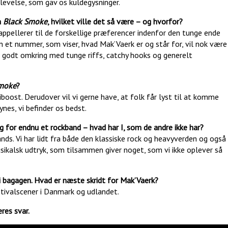
evelse, som gav os kuldegysninger.
a
Black Smoke
, hvilket ville det så være – og hvorfor?
appellerer til de forskellige præferencer indenfor den tunge ende
Men et nummer, som viser, hvad Mak’Vaerk er og står for, vil nok være
odt omkring med tunge riffs, catchy hooks og generelt
Smoke
?
iboost. Derudover vil vi gerne have, at folk får lyst til at komme
ynes, vi befinder os bedst.
g for endnu et rockband – hvad har I, som de andre ikke har?
bands. Vi har lidt fra både den klassiske rock og heavyverden og også
sikalsk udtryk, som tilsammen giver noget, som vi ikke oplever så
 i bagagen. Hvad er næste skridt for Mak’Vaerk?
stivalscener i Danmark og udlandet.
eres svar.