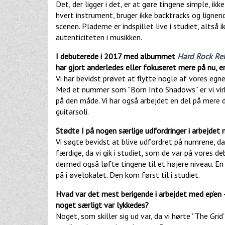
Det, der ligger i det, er at gøre tingene simple, i
hvert instrument, bruger ikke backtracks og lignend
scenen. Pladerne er indspillet live i studiet, altså
autenticiteten i musikken.
I debuterede i 2017 med albummet
Hard Rock Re
har gjort anderledes eller fokuseret mere på nu, e
Vi har bevidst prøvet at flytte nogle af vores eg
Med et nummer som ”Born Into Shadows” er vi virke
på den måde. Vi har også arbejdet en del på mere d
guitarsoli.
Stødte I på nogen særlige udfordringer i arbejdet
Vi søgte bevidst at blive udfordret på numrene, da
færdige, da vi gik i studiet, som de var på vores 
dermed også løfte tingene til et højere niveau. En
på i øvelokalet. Den kom først til i studiet.
Hvad var det mest berigende i arbejdet med ep’en – v
noget særligt var lykkedes?
Noget, som skiller sig ud var, da vi hørte ”The Gri