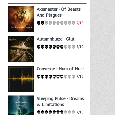
Axemaster - Of Beasts
And Plagues
2/10
Autumnblaze - Glut
7/10
Converge - Hum of Hurt
7/10
Sleeping Pulse - Dreams
& Limitations
7/10