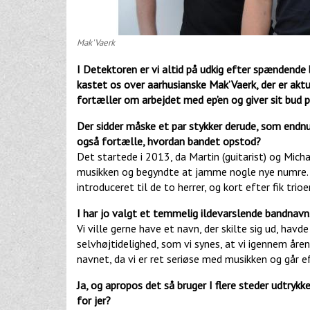
Mak'Vaerk
I Detektoren er vi altid på udkig efter spændende
kastet os over aarhusianske Mak’Vaerk, der er akt
fortæller om arbejdet med ep’en og giver sit bud 
Der sidder måske et par stykker derude, som endnu 
også fortælle, hvordan bandet opstod?
Det startede i 2013, da Martin (guitarist) og Mic
musikken og begyndte at jamme nogle nye numre. I
introduceret til de to herrer, og kort efter fik trio
I har jo valgt et temmelig ildevarslende bandnavn
Vi ville gerne have et navn, der skilte sig ud, havd
selvhøjtidelighed, som vi synes, at vi igennem åre
navnet, da vi er ret seriøse med musikken og går eft
Ja, og apropos det så bruger I flere steder udtrykke
for jer?