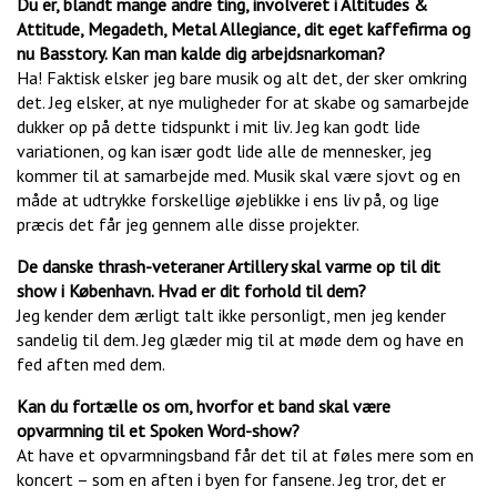
Du er, blandt mange andre ting, involveret i Altitudes &
Attitude, Megadeth, Metal Allegiance, dit eget kaffefirma og
nu Basstory. Kan man kalde dig arbejdsnarkoman?
Ha! Faktisk elsker jeg bare musik og alt det, der sker omkring
det. Jeg elsker, at nye muligheder for at skabe og samarbejde
dukker op på dette tidspunkt i mit liv. Jeg kan godt lide
variationen, og kan især godt lide alle de mennesker, jeg
kommer til at samarbejde med. Musik skal være sjovt og en
måde at udtrykke forskellige øjeblikke i ens liv på, og lige
præcis det får jeg gennem alle disse projekter.
De danske thrash-veteraner Artillery skal varme op til dit
show i København. Hvad er dit forhold til dem?
Jeg kender dem ærligt talt ikke personligt, men jeg kender
sandelig til dem. Jeg glæder mig til at møde dem og have en
fed aften med dem.
Kan du fortælle os om, hvorfor et band skal være
opvarmning til et Spoken Word-show?
At have et opvarmningsband får det til at føles mere som en
koncert – som en aften i byen for fansene. Jeg tror, det er