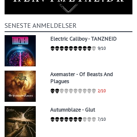
SENESTE ANMELDELSER
Electric Callboy - TANZNEID
9/10
Axemaster - Of Beasts And
Plagues
2/10
Autumnblaze - Glut
7/10