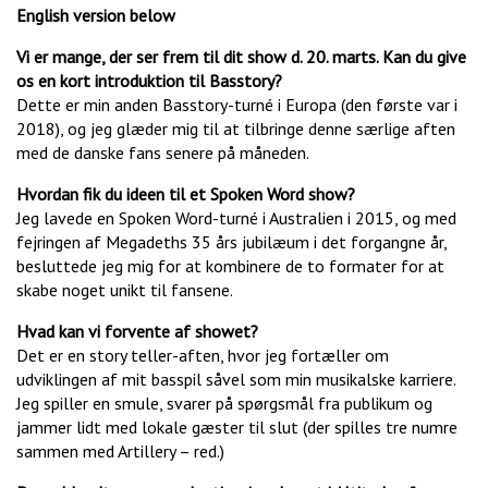
English version below
Vi er mange, der ser frem til dit show d. 20. marts. Kan du give
os en kort introduktion til Basstory?
Dette er min anden Basstory-turné i Europa (den første var i
2018), og jeg glæder mig til at tilbringe denne særlige aften
med de danske fans senere på måneden.
Hvordan fik du ideen til et Spoken Word show?
Jeg lavede en Spoken Word-turné i Australien i 2015, og med
fejringen af Megadeths 35 års jubilæum i det forgangne år,
besluttede jeg mig for at kombinere de to formater for at
skabe noget unikt til fansene.
Hvad kan vi forvente af showet?
Det er en story teller-aften, hvor jeg fortæller om
udviklingen af mit basspil såvel som min musikalske karriere.
Jeg spiller en smule, svarer på spørgsmål fra publikum og
jammer lidt med lokale gæster til slut (der spilles tre numre
sammen med Artillery – red.)