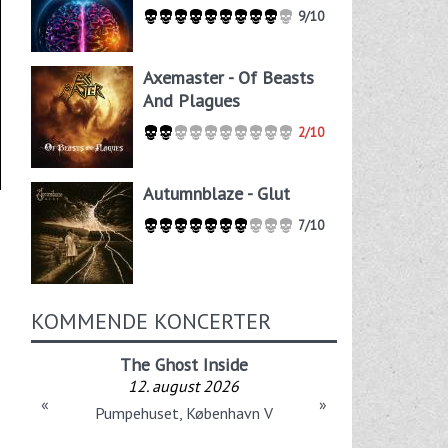
9/10
Axemaster - Of Beasts
And Plagues
2/10
Autumnblaze - Glut
7/10
KOMMENDE KONCERTER
The Ghost Inside
12. august 2026
«
»
Pumpehuset, København V