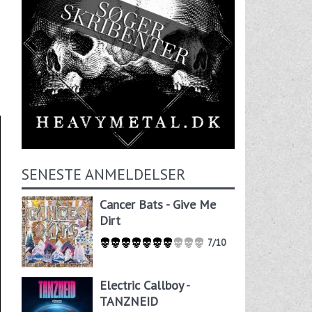
SENESTE ANMELDELSER
Cancer Bats - Give Me
Dirt
7/10
Electric Callboy -
TANZNEID