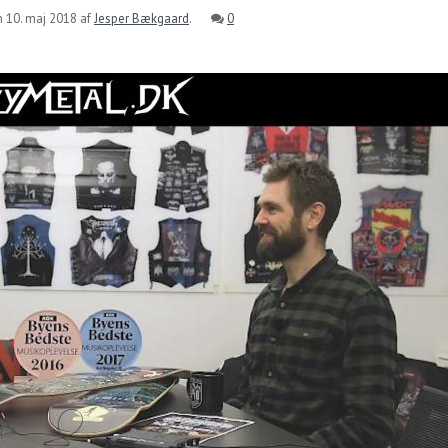
n
10. maj 2018
af
Jesper Bækgaard
.
0