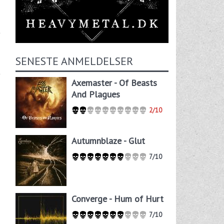
SENESTE ANMELDELSER
Axemaster - Of Beasts
And Plagues
2/10
Autumnblaze - Glut
7/10
Converge - Hum of Hurt
7/10