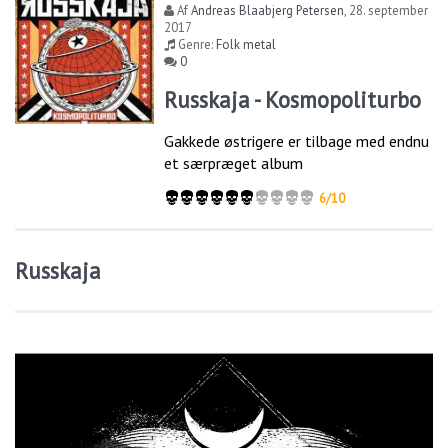
Af
Andreas Blaabjerg Petersen
,
28. september
2017
Genre:
Folk metal
0
Russkaja - Kosmopoliturbo
Gakkede østrigere er tilbage med endnu
et særpræget album
6/10
Russkaja