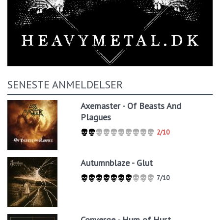
SENESTE ANMELDELSER
Axemaster - Of Beasts And
Plagues
2/10
Autumnblaze - Glut
7/10
Converge - Hum of Hurt