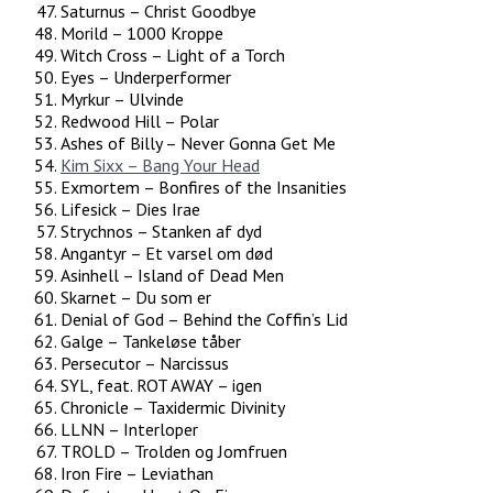
Saturnus – Christ Goodbye
Morild – 1000 Kroppe
Witch Cross – Light of a Torch
Eyes – Underperformer
Myrkur – Ulvinde
Redwood Hill – Polar
Ashes of Billy – Never Gonna Get Me
Kim Sixx – Bang Your Head
Exmortem – Bonfires of the Insanities
Lifesick – Dies Irae
Strychnos – Stanken af dyd
Angantyr – Et varsel om død
Asinhell – Island of Dead Men
Skarnet – Du som er
Denial of God – Behind the Coffin’s Lid
Galge – Tankeløse tåber
Persecutor – Narcissus
SYL, feat. ROT AWAY – igen
Chronicle – Taxidermic Divinity
LLNN – Interloper
TROLD – Trolden og Jomfruen
Iron Fire – Leviathan