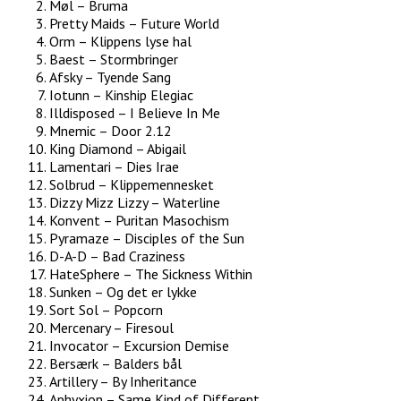
Møl – Bruma
Pretty Maids – Future World
Orm – Klippens lyse hal
Baest – Stormbringer
Afsky – Tyende Sang
Iotunn – Kinship Elegiac
Illdisposed – I Believe In Me
Mnemic – Door 2.12
King Diamond – Abigail
Lamentari – Dies Irae
Solbrud – Klippemennesket
Dizzy Mizz Lizzy – Waterline
Konvent – Puritan Masochism
Pyramaze – Disciples of the Sun
D-A-D – Bad Craziness
HateSphere – The Sickness Within
Sunken – Og det er lykke
Sort Sol – Popcorn
Mercenary – Firesoul
Invocator – Excursion Demise
Bersærk – Balders bål
Artillery – By Inheritance
Aphyxion – Same Kind of Different