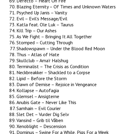
Defecto – Heart On Fire
Blazing Eternity – Of Times and Unknown Waters
Psyched Up Janis – Vanity
Evil – Evil’s Message/Evil
Katla feat. Ole Luk – Taurus
Kill Trip – Our Ashes
As We Fight – Bringing It All Together
Stomped – Cutting Through
Shadowspawn – Under the Blood Red Moon
Thus – Atlas of Hate
Skullclub – Ama'r Halshug
Terminalist – The Crisis as Condition
Neckbreakker – Shackled to a Corpse
Lipid – Before the Storm
Dawn of Demise – Rejoice in Vengeance
Kollapse – Autofagia
Glemsel – Ansigterne
Anubis Gate – Never Like This
Samhain – Evil Courier
Slet Det – Vurder Dig Selv
Vansind – Grib til Våben
Xenoblight – Descension
Dominus – Swine For a While, Pigs For a Week