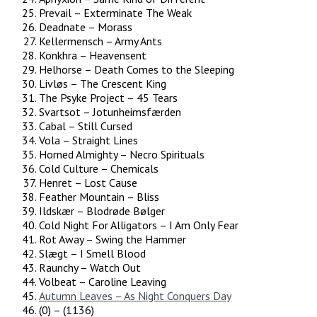
Prevail – Exterminate The Weak
Deadnate – Morass
Kellermensch – Army Ants
Konkhra – Heavensent
Helhorse – Death Comes to the Sleeping
Livløs – The Crescent King
The Psyke Project – 45 Tears
Svartsot – Jotunheimsfærden
Cabal – Still Cursed
Vola – Straight Lines
Horned Almighty – Necro Spirituals
Cold Culture – Chemicals
Henret – Lost Cause
Feather Mountain – Bliss
Ildskær – Blodrøde Bølger
Cold Night For Alligators – I Am Only Fear
Rot Away – Swing the Hammer
Slægt – I Smell Blood
Raunchy – Watch Out
Volbeat – Caroline Leaving
Autumn Leaves – As Night Conquers Day
(0) – (1136)