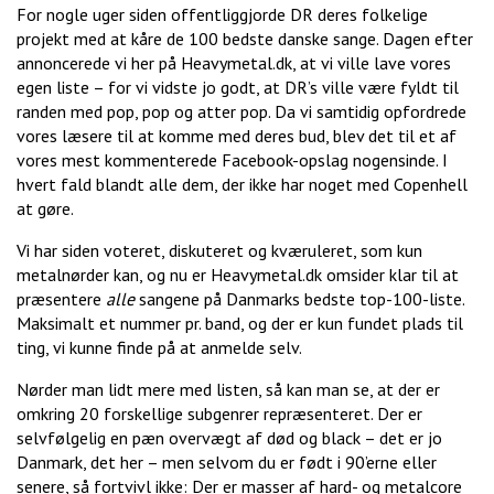
For nogle uger siden offentliggjorde DR deres folkelige
projekt med at kåre de 100 bedste danske sange. Dagen efter
annoncerede vi her på Heavymetal.dk, at vi ville lave vores
egen liste – for vi vidste jo godt, at DR’s ville være fyldt til
randen med pop, pop og atter pop. Da vi samtidig opfordrede
vores læsere til at komme med deres bud, blev det til et af
vores mest kommenterede Facebook-opslag nogensinde. I
hvert fald blandt alle dem, der ikke har noget med Copenhell
at gøre.
Vi har siden voteret, diskuteret og kværuleret, som kun
metalnørder kan, og nu er Heavymetal.dk omsider klar til at
præsentere
alle
sangene på Danmarks bedste top-100-liste.
Maksimalt et nummer pr. band, og der er kun fundet plads til
ting, vi kunne finde på at anmelde selv.
Nørder man lidt mere med listen, så kan man se, at der er
omkring 20 forskellige subgenrer repræsenteret. Der er
selvfølgelig en pæn overvægt af død og black – det er jo
Danmark, det her – men selvom du er født i 90’erne eller
senere, så fortvivl ikke: Der er masser af hard- og metalcore