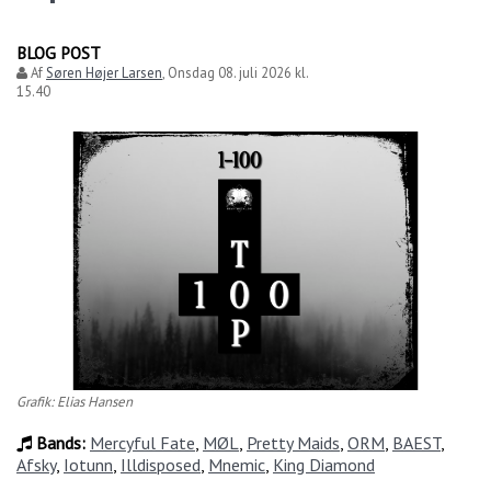
BLOG POST
Af
Søren Højer Larsen
,
Onsdag 08. juli 2026 kl.
15.40
Grafik: Elias Hansen
Bands:
Mercyful Fate
,
MØL
,
Pretty Maids
,
ORM
,
BAEST
,
Afsky
,
Iotunn
,
Illdisposed
,
Mnemic
,
King Diamond