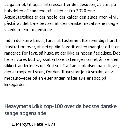
at gå amok til også. Interessant er det desuden, at tæt på
halvdelen af sangene på listen er fra 2020’erne.
Aktualitetsbias er der nogle, der kalder den slags, men vi vil
påstå, at det bare beviser, at den danske metalscene i dag er
stærkere end nogensinde.
Inden du, kære læser, farer til tasterne eller river dig i håret i
frustration over, at netop din favorit enten mangler eller er
rangeret for lavt, så husk, at der ikke er nogen facitliste. Det
her er vores bud, og skal vi lave listen igen om et år, ser den
sikkert anderledes ud. Bortset fra førstepladsen naturligvis;
den er mejslet i sten, for den illustrerer jo så smukt, at vi
metalhoveder på en eller anden måde alle er født på
kirkegården.
Heavymetal.dk’s top-100 over de bedste danske
sange nogensinde
Mercyful Fate – Evil