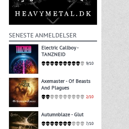
SENESTE ANMELDELSER
Electric Callboy -
TANZNEID
9/10
Axemaster - Of Beasts
And Plagues
2/10
Autumnblaze - Glut
7/10