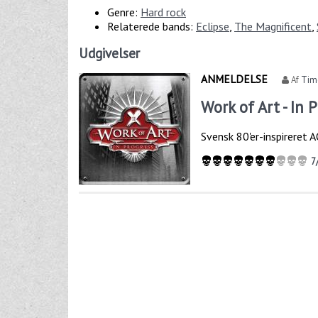
Genre:
Hard rock
Relaterede bands:
Eclipse
,
The Magnificent
,
Udgivelser
ANMELDELSE
Af
Tim
Work of Art - In 
Svensk 80'er-inspireret
7