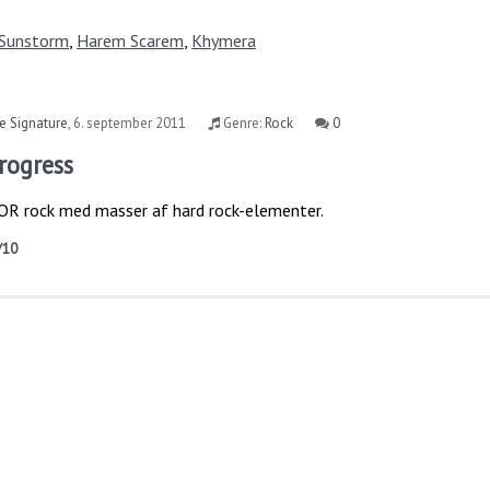
Sunstorm
,
Harem Scarem
,
Khymera
e Signature
,
6. september 2011
Genre:
Rock
0
Progress
 AOR rock med masser af hard rock-elementer.
/10