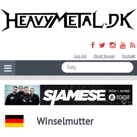
Log ind
Opret bruger
Kontakt
Winselmutter