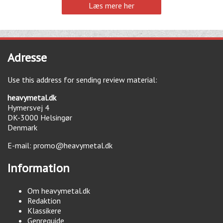
Læs mere her
Adresse
Use this address for sending review material:
heavymetal.dk
Hymersvej 4
DK-3000
Helsingør
Denmark
E-mail:
promo@heavymetal.dk
Information
Om heavymetal.dk
Redaktion
Klassikere
Genreguide