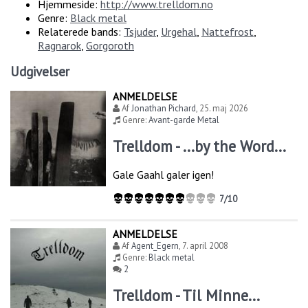
Hjemmeside:
http://www.trelldom.no
Genre:
Black metal
Relaterede bands:
Tsjuder
,
Urgehal
,
Nattefrost
,
Ragnarok
,
Gorgoroth
Udgivelser
ANMELDELSE
Af
Jonathan Pichard
,
25. maj 2026
Genre:
Avant-garde Metal
Trelldom - ...by the Word...
Gale Gaahl galer igen!
7/10
ANMELDELSE
Af
Agent_Egern
,
7. april 2008
Genre:
Black metal
2
Trelldom - Til Minne...