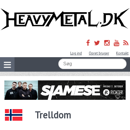
Log ind
Opret bruger
Kontakt
Trelldom