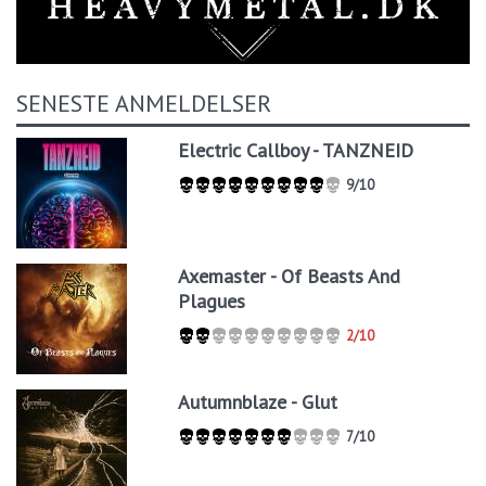
SENESTE ANMELDELSER
Electric Callboy - TANZNEID
9/10
Axemaster - Of Beasts And
Plagues
2/10
Autumnblaze - Glut
7/10