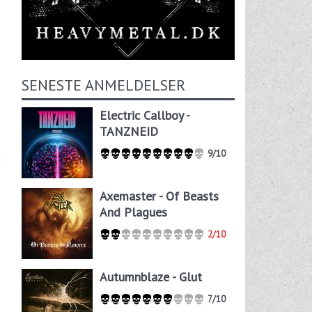
SENESTE ANMELDELSER
Electric Callboy -
TANZNEID
9/10
Axemaster - Of Beasts
And Plagues
2/10
Autumnblaze - Glut
7/10