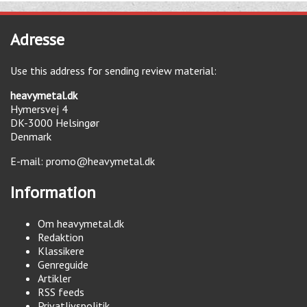
Adresse
Use this address for sending review material:
heavymetal.dk
Hymersvej 4
DK-3000
Helsingør
Denmark
E-mail:
promo@heavymetal.dk
Information
Om heavymetal.dk
Redaktion
Klassikere
Genreguide
Artikler
RSS feeds
Privatlivspolitik