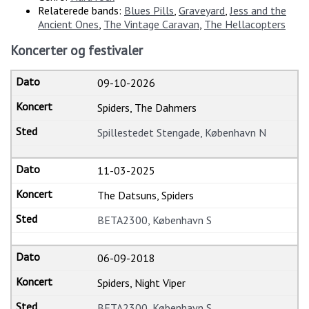
Relaterede bands:
Blues Pills
,
Graveyard
,
Jess and the
Ancient Ones
,
The Vintage Caravan
,
The Hellacopters
Koncerter og festivaler
09-10-2026
Spiders, The Dahmers
Spillestedet Stengade, København N
11-03-2025
The Datsuns, Spiders
BETA2300, København S
06-09-2018
Spiders, Night Viper
BETA2300, København S