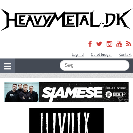
Log ind
Opret bruger
Kontakt