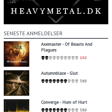
SENESTE ANMELDELSER
Axemaster - Of Beasts And
Plagues
2/10
Autumnblaze - Glut
7/10
Converge - Hum of Hurt
7/10