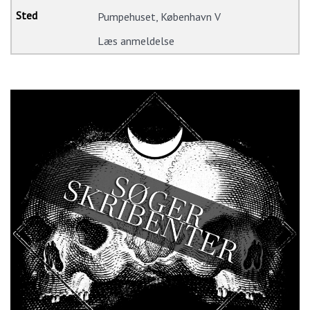
Pumpehuset, København V
Læs anmeldelse