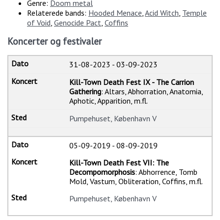
Genre:
Doom metal
Relaterede bands:
Hooded Menace
,
Acid Witch
,
Temple
of Void
,
Genocide Pact
,
Coffins
Koncerter og festivaler
31-08-2023
-
03-09-2023
Kill-Town Death Fest IX - The Carrion
Gathering
: Altars, Abhorration, Anatomia,
Aphotic, Apparition, m.fl.
Pumpehuset, København V
05-09-2019
-
08-09-2019
Kill-Town Death Fest VII: The
Decompomorphosis
: Abhorrence, Tomb
Mold, Vastum, Obliteration, Coffins, m.fl.
Pumpehuset, København V