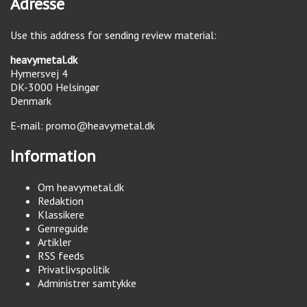
Adresse
Use this address for sending review material:
heavymetal.dk
Hymersvej 4
DK-3000
Helsingør
Denmark
E-mail:
promo@heavymetal.dk
Information
Om heavymetal.dk
Redaktion
Klassikere
Genreguide
Artikler
RSS feeds
Privatlivspolitik
Administrer samtykke