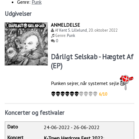
Genre:
Punk
Udgivelser
ANMELDELSE
Af
Kent S. Lillelund
,
20. oktober 2022
Genre:
Punk
0
Dårligt Selskab - Hægtet Af
(EP)
Punken sejrer, når systemet sejler
6/10
Koncerter og festivaler
24-06-2022
-
26-06-2022
K-Town Hardcore Fest 2022
: