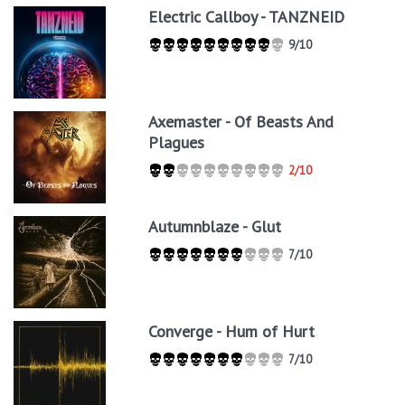
Electric Callboy - TANZNEID
9/10
Axemaster - Of Beasts And
Plagues
2/10
Autumnblaze - Glut
7/10
Converge - Hum of Hurt
7/10