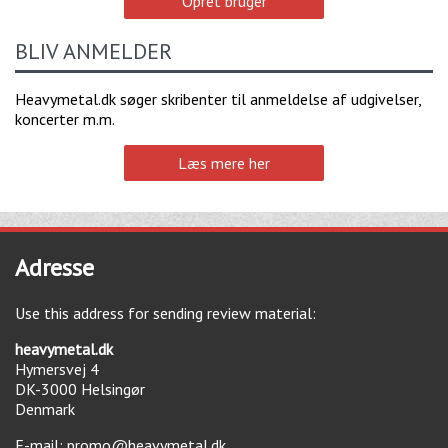
Opret bruger
BLIV ANMELDER
Heavymetal.dk søger skribenter til anmeldelse af udgivelser,
koncerter m.m.
Læs mere her
Adresse
Use this address for sending review material:
heavymetal.dk
Hymersvej 4
DK-3000
Helsingør
Denmark
E-mail:
promo@heavymetal.dk