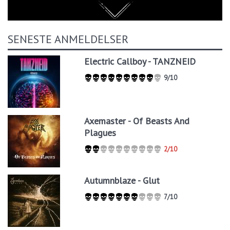
SENESTE ANMELDELSER
Electric Callboy - TANZNEID
9/10
Axemaster - Of Beasts And
Plagues
2/10
Autumnblaze - Glut
7/10