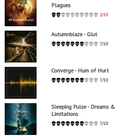
Plagues
2/10
Autumnblaze - Glut
7/10
Converge - Hum of Hurt
7/10
Sleeping Pulse - Dreams &
Limitations
7/10