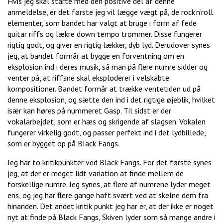
Hvis jeg skal starte med den positive del af denne
anmeldelse, er det første jeg vil lægge vægt på, de rock’n’roll
elementer, som bandet har valgt at bruge i form af fede
guitar riffs og lækre down tempo trommer. Disse fungerer
rigtig godt, og giver en rigtig lækker, dyb lyd. Derudover synes
jeg, at bandet formår at bygge en forventning om en
eksplosion ind i deres musik, så man på flere numre sidder og
venter på, at riffsne skal eksploderer i velskabte
kompositioner. Bandet formår at trække ventetiden ud på
denne eksplosion, og sætte den ind i det rigtige øjeblik, hvilket
især kan høres på nummeret Gasp. Til sidst er der
vokalarbejdet, som er hæs og skrigende af slagsen. Vokalen
fungerer virkelig godt, og passer perfekt ind i det lydbillede,
som er bygget op på Black Fangs.
Jeg har to kritikpunkter ved Black Fangs. For det første synes
jeg, at der er meget lidt variation at finde mellem de
forskellige numre. Jeg synes, at flere af numrene lyder meget
ens, og jeg har flere gange haft svært ved at skelne dem fra
hinanden. Det andet kritik punkt jeg har er, at der ikke er noget
nyt at finde på Black Fangs, Skiven lyder som så mange andre i