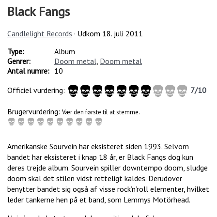
Black Fangs
Candlelight Records
· Udkom
18. juli 2011
Type:
Album
Genrer:
Doom metal
,
Doom metal
Antal numre:
10
Officiel vurdering:
7
/
10
Brugervurdering:
Vær den første til at stemme.
Amerikanske Sourvein har eksisteret siden 1993. Selvom
bandet har eksisteret i knap 18 år, er Black Fangs dog kun
deres trejde album. Sourvein spiller downtempo doom, sludge
doom skal det stilen vidst retteligt kaldes. Derudover
benytter bandet sig også af visse rock’n’roll elementer, hvilket
leder tankerne hen på et band, som Lemmys Motörhead.