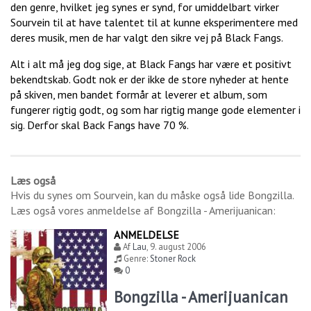
den genre, hvilket jeg synes er synd, for umiddelbart virker
Sourvein til at have talentet til at kunne eksperimentere med
deres musik, men de har valgt den sikre vej på Black Fangs.
Alt i alt må jeg dog sige, at Black Fangs har være et positivt
bekendtskab. Godt nok er der ikke de store nyheder at hente
på skiven, men bandet formår at leverer et album, som
fungerer rigtig godt, og som har rigtig mange gode elementer i
sig. Derfor skal Back Fangs have 70 %.
Læs også
Hvis du synes om
Sourvein
, kan du måske også lide
Bongzilla
.
Læs også vores anmeldelse af
Bongzilla - Amerijuanican
:
ANMELDELSE
Af
Lau
,
9. august 2006
Genre:
Stoner Rock
0
Bongzilla - Amerijuanican