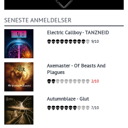
SENESTE ANMELDELSER
Electric Callboy - TANZNEID
9/10
Axemaster - Of Beasts And
Plagues
2/10
Autumnblaze - Glut
7/10