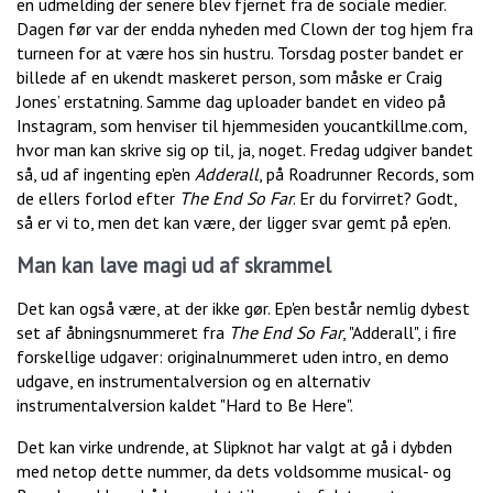
en udmelding der senere blev fjernet fra de sociale medier.
Dagen før var der endda nyheden med Clown der tog hjem fra
turneen for at være hos sin hustru. Torsdag poster bandet er
billede af en ukendt maskeret person, som måske er Craig
Jones’ erstatning. Samme dag uploader bandet en video på
Instagram, som henviser til hjemmesiden youcantkillme.com,
hvor man kan skrive sig op til, ja, noget. Fredag udgiver bandet
så, ud af ingenting ep'en
Adderall
, på Roadrunner Records, som
de ellers forlod efter
The End So Far
. Er du forvirret? Godt,
så er vi to, men det kan være, der ligger svar gemt på ep'en.
Man kan lave magi ud af skrammel
Det kan også være, at der ikke gør. Ep'en består nemlig dybest
set af åbningsnummeret fra
The End So Far
, "Adderall", i fire
forskellige udgaver: originalnummeret uden intro, en demo
udgave, en instrumentalversion og en alternativ
instrumentalversion kaldet "Hard to Be Here".
Det kan virke undrende, at Slipknot har valgt at gå i dybden
med netop dette nummer, da dets voldsomme musical- og