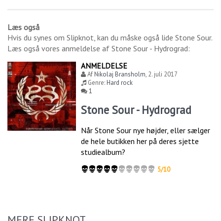
Læs også
Hvis du synes om
Slipknot
, kan du måske også lide
Stone Sour
.
Læs også vores anmeldelse af
Stone Sour - Hydrograd
:
ANMELDELSE
Af
Nikolaj Bransholm
,
2. juli 2017
Genre:
Hard rock
1
Stone Sour - Hydrograd
Når Stone Sour nye højder, eller sælger
de hele butikken her på deres sjette
studiealbum?
5/10
MERE SLIPKNOT