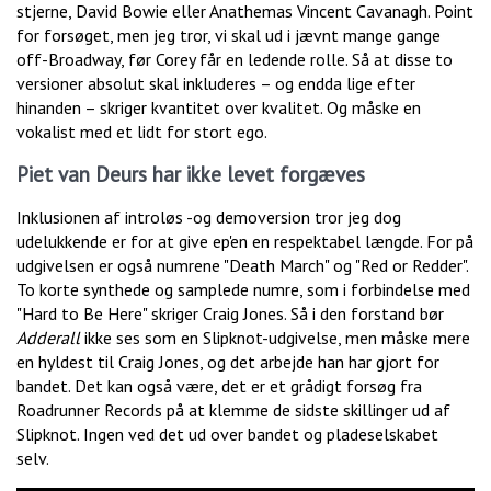
stjerne, David Bowie eller Anathemas Vincent Cavanagh. Point
for forsøget, men jeg tror, vi skal ud i jævnt mange gange
off-Broadway, før Corey får en ledende rolle. Så at disse to
versioner absolut skal inkluderes – og endda lige efter
hinanden – skriger kvantitet over kvalitet. Og måske en
vokalist med et lidt for stort ego.
Piet van Deurs har ikke levet forgæves
Inklusionen af introløs -og demoversion tror jeg dog
udelukkende er for at give ep'en en respektabel længde. For på
udgivelsen er også numrene "Death March" og "Red or Redder".
To korte synthede og samplede numre, som i forbindelse med
"Hard to Be Here" skriger Craig Jones. Så i den forstand bør
Adderall
ikke ses som en Slipknot-udgivelse, men måske mere
en hyldest til Craig Jones, og det arbejde han har gjort for
bandet. Det kan også være, det er et grådigt forsøg fra
Roadrunner Records på at klemme de sidste skillinger ud af
Slipknot. Ingen ved det ud over bandet og pladeselskabet
selv.