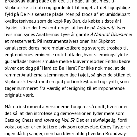
Broadway-klang både gør det til noget af det mest u-
Slipknotske til dato og gjorde det til noget af det ligegyldige
fyld på De Nis seneste plade. Men på trods af et umiddelbart
kvalitetsniveau som de kopi-Ray Ban, du købte sidste år i
Tyrkiet, så er der bestemt noget at hente på
Adderall.
Især
hvis man synes Anathemas tyve år gamle
A Natural Disaster
er
et mesterværk. På instrumentalversionen har Slipknot
kanaliseret deres indre melankolikere og sværget troskab til
englændernes eminente rock-ballader, hvor stemningsfyldte
guitarflader bærer smukke mørke klavermelodier. Endnu bedre
bliver det dog på "Hard to Be Here". For ikke nok med, at de
rammer Anathema-stemningen lige i øjet, så giver de stilen et
Slipknotsk twist med en god portion keyboard og synth, som
tager nummeret fra værdig efterligning til et imponerende
originalt værk.
Når nu instrumentalversionerne fungerer så godt, hvorfor er
det så, at den introløse og demoversionen lyder mere som
Cats og Chess end
Iowa
og
Vol. 3
? Det er selvfølgelig, fordi
vokal og kor er en lettere tvivlsom oplevelse. Corey Taylor er
ingen dårlig sanger, men han bliver aldrig hverken Broadway-