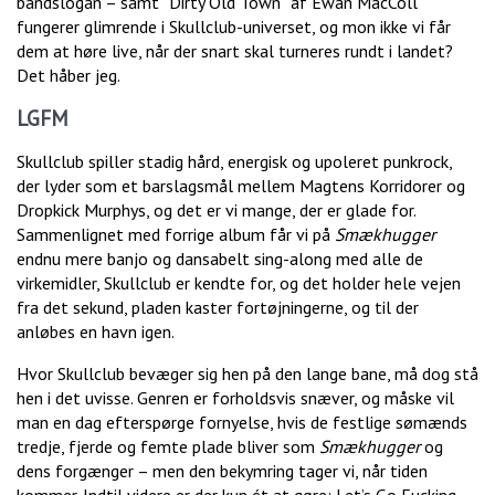
bandslogan – samt “Dirty Old Town” af Ewan MacColl
fungerer glimrende i Skullclub-universet, og mon ikke vi får
dem at høre live, når der snart skal turneres rundt i landet?
Det håber jeg.
LGFM
Skullclub spiller stadig hård, energisk og upoleret punkrock,
der lyder som et barslagsmål mellem Magtens Korridorer og
Dropkick Murphys, og det er vi mange, der er glade for.
Sammenlignet med forrige album får vi på
Smækhugger
endnu mere banjo og dansabelt sing-along med alle de
virkemidler, Skullclub er kendte for, og det holder hele vejen
fra det sekund, pladen kaster fortøjningerne, og til der
anløbes en havn igen.
Hvor Skullclub bevæger sig hen på den lange bane, må dog stå
hen i det uvisse. Genren er forholdsvis snæver, og måske vil
man en dag efterspørge fornyelse, hvis de festlige sømænds
tredje, fjerde og femte plade bliver som
Smækhugger
og
dens forgænger – men den bekymring tager vi, når tiden