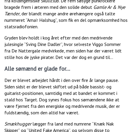
fra koldingensiske Skullclub. De fem søsyge punkrockere
bragede frem i æteren med den solide debut
Gamle Ar & Nye
Tænder
, der blandt mange andre ørehængere også talte
nummeret “Ama’r Halshug”, som fik en del opmærksomhed hos
statsradiofonien.
Gryden blev holdt i kog året efter med den medrivende
julesingle “Sving Dine Dadler”, hvor selveste Viggo Sommer
fra De Nattergale medvirkede, men siden har der været lidt
stille hos de jyske pirater. Det var der dog en grund til...
Alle sømænd er glade for…
Der er blevet arbejdet hårdt i den over fire år lange pause.
Siden sidst er der blevet skiftet ud på både bassist- og
guitarist-positionen, samtidig med at bandet er kommet i
stald hos Target. Dog synes fokus hos sømændene ikke at
være fjernet fra den energiske og medrivende musik, der er
fuldstændig, som den altid har været.
Smækhugger
lægger fra land med numrene “Knæk Nak
Skipper” og “United Fake America”, og selvom disse to