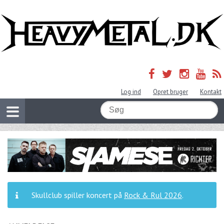
Log ind
Opret bruger
Kontakt
Skullclub spiller koncert på
Rock & Rul 2026
.