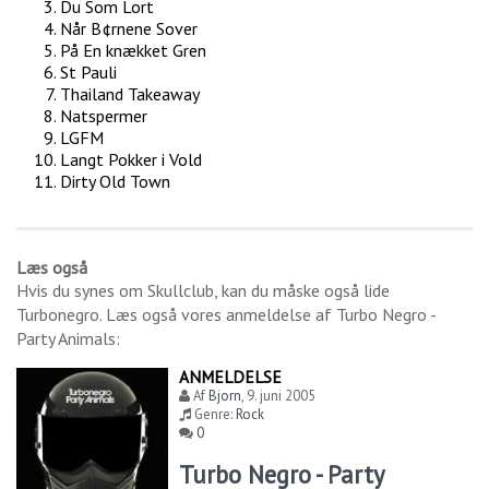
Du Som Lort
Når B¢rnene Sover
På En knækket Gren
St Pauli
Thailand Takeaway
Natspermer
LGFM
Langt Pokker i Vold
Dirty Old Town
Læs også
Hvis du synes om
Skullclub
, kan du måske også lide
Turbonegro
. Læs også vores anmeldelse af
Turbo Negro -
Party Animals
:
ANMELDELSE
Af
Bjorn
,
9. juni 2005
Genre:
Rock
0
Turbo Negro - Party