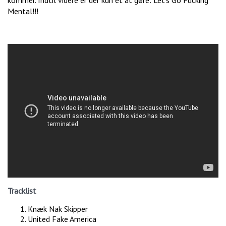
kommer. Indtil videre er der kun ét at gøre: Let’s Go Fucking
Mental!!!
Tracklist
Knæk Nak Skipper
United Fake America