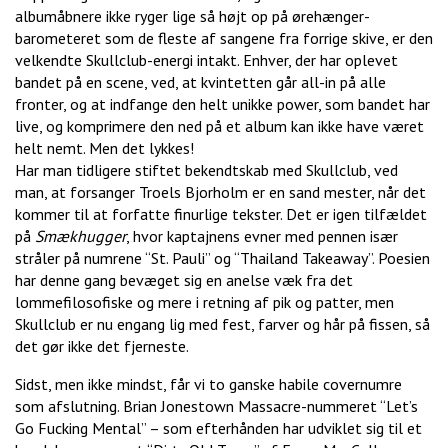
albumåbnere ikke ryger lige så højt op på ørehænger-
barometeret som de fleste af sangene fra forrige skive, er den
velkendte Skullclub-energi intakt. Enhver, der har oplevet
bandet på en scene, ved, at kvintetten går all-in på alle
fronter, og at indfange den helt unikke power, som bandet har
live, og komprimere den ned på et album kan ikke have været
helt nemt. Men det lykkes!
Har man tidligere stiftet bekendtskab med Skullclub, ved
man, at forsanger Troels Bjorholm er en sand mester, når det
kommer til at forfatte finurlige tekster. Det er igen tilfældet
på
Smækhugger
, hvor kaptajnens evner med pennen især
stråler på numrene “St. Pauli” og “Thailand Takeaway”. Poesien
har denne gang bevæget sig en anelse væk fra det
lommefilosofiske og mere i retning af pik og patter, men
Skullclub er nu engang lig med fest, farver og hår på fissen, så
det gør ikke det fjerneste.
Sidst, men ikke mindst, får vi to ganske habile covernumre
som afslutning. Brian Jonestown Massacre-nummeret “Let’s
Go Fucking Mental” – som efterhånden har udviklet sig til et