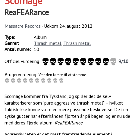
Scornage
ReaFEARance
Massacre Records
· Udkom
24. august 2012
Type:
Album
Genrer:
Thrash metal
,
Thrash metal
Antal numre:
10
Officiel vurdering:
9
/
10
Brugervurdering:
Vær den første til at stemme.
Scornage kommer fra Tyskland, og spiller det de selv
karakteriserer som “pure aggressive thrash metal" – hvilket
faktisk ikke kunne være en mere passende beskrivelse. De fem
tyske gutter har efterhånden fjorten år på bagen, og er nu ude
med deres fjerde album,
ReaFEARance
.
Aggressiviteten er det mest fremtrædende element i