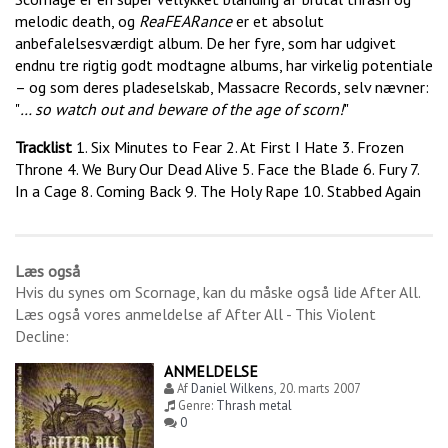
melodic death, og
ReaFEARance
er et absolut
anbefalelsesværdigt album. De her fyre, som har udgivet
endnu tre rigtig godt modtagne albums, har virkelig potentiale
– og som deres pladeselskab, Massacre Records, selv nævner:
"
… so watch out and beware of the age of scorn!
"
Tracklist
1. Six Minutes to Fear 2. At First I Hate 3. Frozen
Throne 4. We Bury Our Dead Alive 5. Face the Blade 6. Fury 7.
In a Cage 8. Coming Back 9. The Holy Rape 10. Stabbed Again
Læs også
Hvis du synes om
Scornage
, kan du måske også lide
After All
.
Læs også vores anmeldelse af
After All - This Violent
Decline
:
ANMELDELSE
Af
Daniel Wilkens
,
20. marts 2007
Genre:
Thrash metal
0