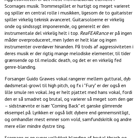
Scornages musik. Trommespillet er hurtigt og meget varieret
og spiller en central rolle i musikken, ligesom de to guitarister
spiller virkelig teknisk avanceret. Guitarsoloerne er virkelig
onde og sindssygt imponerende, og generelt er den
instrumentale del virkelig helt i top.
ReaFEARance
er på ingen
måder overproduceret, men lyden er helt klar og ingen
instrumenter overdøver hinanden. På trods af aggressiviteten i
deres musik er der rigtig mange melodiske elementer, til tider
grænsende op til melodic death, og det er en virkelig fed
genre-blanding.
Forsanger Guido Grawes vokal rangerer mellem guttural, dyb
dødsmetal-growl til high pitch, og fx i "Fury" er der også en
lille smule ren vokal. Jeg er helt pjattet med hans vokal, fordi
den er så smadret og brutal, og varierer så meget som den gør
– sidstnævnte er især "Coming Back" et ganske glimrende
eksempel på. Lyrikken er også lidt dybere end gennemsnitligt,
og omhandler mest emner som vold, samfundskritik og andre
mere eller mindre dystre ting.
Scornage er en super vellykket blanding af brutal thrash og