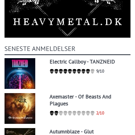
SENESTE ANMELDELSER
Electric Callboy - TANZNEID
9/10
Axemaster - Of Beasts And
Plagues
2/10
Autumnblaze - Glut