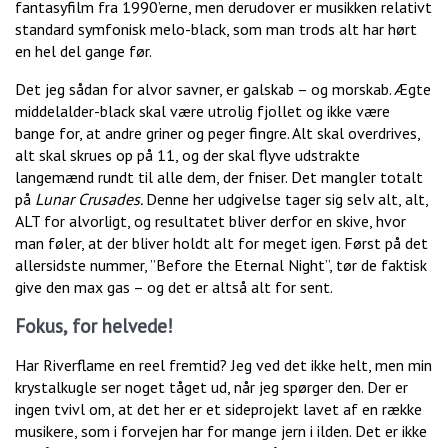
fantasyfilm fra 1990’erne, men derudover er musikken relativt
standard symfonisk melo-black, som man trods alt har hørt
en hel del gange før.
Det jeg sådan for alvor savner, er galskab – og morskab. Ægte
middelalder-black skal være utrolig fjollet og ikke være
bange for, at andre griner og peger fingre. Alt skal overdrives,
alt skal skrues op på 11, og der skal flyve udstrakte
langemænd rundt til alle dem, der fniser. Det mangler totalt
på
Lunar Crusades.
Denne her udgivelse tager sig selv alt, alt,
ALT for alvorligt, og resultatet bliver derfor en skive, hvor
man føler, at der bliver holdt alt for meget igen. Først på det
allersidste nummer, ”Before the Eternal Night”, tør de faktisk
give den max gas – og det er altså alt for sent.
Fokus, for helvede!
Har Riverflame en reel fremtid? Jeg ved det ikke helt, men min
krystalkugle ser noget tåget ud, når jeg spørger den. Der er
ingen tvivl om, at det her er et sideprojekt lavet af en række
musikere, som i forvejen har for mange jern i ilden. Det er ikke