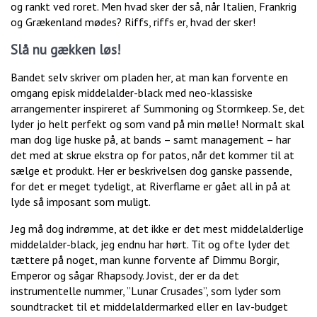
og rankt ved roret. Men hvad sker der så, når Italien, Frankrig
og Grækenland mødes? Riffs, riffs er, hvad der sker!
Slå nu gækken løs!
Bandet selv skriver om pladen her, at man kan forvente en
omgang episk middelalder-black med neo-klassiske
arrangementer inspireret af Summoning og Stormkeep. Se, det
lyder jo helt perfekt og som vand på min mølle! Normalt skal
man dog lige huske på, at bands – samt management – har
det med at skrue ekstra op for patos, når det kommer til at
sælge et produkt. Her er beskrivelsen dog ganske passende,
for det er meget tydeligt, at Riverflame er gået all in på at
lyde så imposant som muligt.
Jeg må dog indrømme, at det ikke er det mest middelalderlige
middelalder-black, jeg endnu har hørt. Tit og ofte lyder det
tættere på noget, man kunne forvente af Dimmu Borgir,
Emperor og sågar Rhapsody. Jovist, der er da det
instrumentelle nummer, ”Lunar Crusades”, som lyder som
soundtracket til et middelaldermarked eller en lav-budget