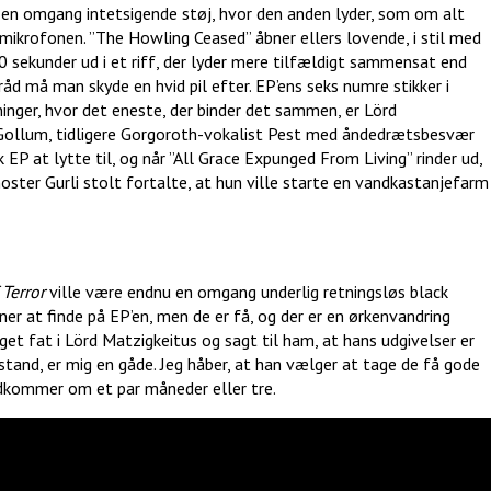
 en omgang intetsigende støj, hvor den anden lyder, som om alt
 mikrofonen. ”The Howling Ceased” åbner ellers lovende, i stil med
 sekunder ud i et riff, der lyder mere tilfældigt sammensat end
åd må man skyde en hvid pil efter. EP’ens seks numre stikker i
ninger, hvor det eneste, der binder det sammen, er Lörd
f Gollum, tidligere Gorgoroth-vokalist Pest med åndedrætsbesvær
EP at lytte til, og når ”All Grace Expunged From Living” rinder ud,
ster Gurli stolt fortalte, at hun ville starte en vandkastanjefarm
Terror
ville være endnu en omgang underlig retningsløs black
ner at finde på EP’en, men de er få, og der er en ørkenvandring
et fat i Lörd Matzigkeitus og sagt til ham, at hans udgivelser er
and, er mig en gåde. Jeg håber, at han vælger at tage de få gode
udkommer om et par måneder eller tre.