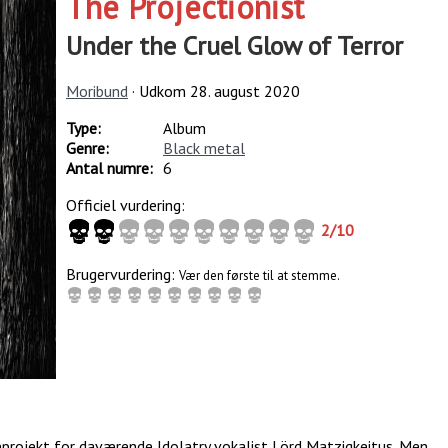
The Projectionist
Under the Cruel Glow of Terror
Moribund
· Udkom
28. august 2020
Type:
Album
Genre:
Black metal
Antal numre:
6
Officiel vurdering:
2
/
10
Brugervurdering:
Vær den første til at stemme.
eprojekt for daværende Idolatry vokalist Lörd Matzigkeitus. Men