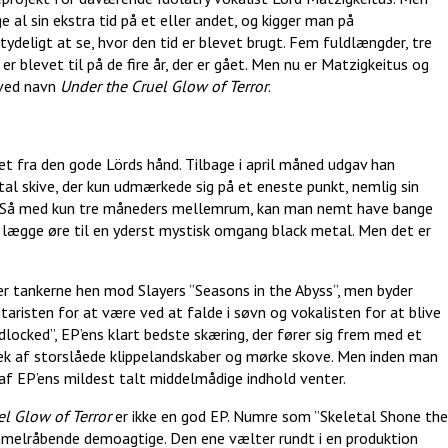
e al sin ekstra tid på et eller andet, og kigger man på
tydeligt at se, hvor den tid er blevet brugt. Fem fuldlængder, tre
t er blevet til på de fire år, der er gået. Men nu er Matzigkeitus og
 ved navn
Under the Cruel Glow of Terror
.
et fra den gode Lörds hånd. Tilbage i april måned udgav han
tal skive, der kun udmærkede sig på et eneste punkt, nemlig sin
en. Så med kun tre måneders mellemrum, kan man nemt have bange
 lægge øre til en yderst mystisk omgang black metal. Men det er
er tankerne hen mod Slayers ”Seasons in the Abyss”, men byder
taristen for at være ved at falde i søvn og vokalisten for at blive
ocked”, EP’ens klart bedste skæring, der fører sig frem med et
væk af storslåede klippelandskaber og mørke skove. Men inden man
n af EP’ens mildest talt middelmådige indhold venter.
el Glow of Terror
er ikke en god EP. Numre som ”Skeletal Shone the
immelråbende demoagtige. Den ene vælter rundt i en produktion