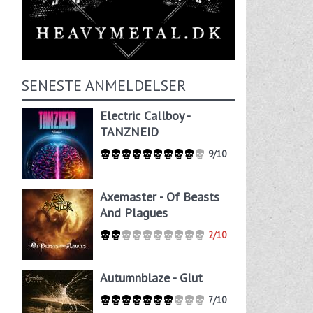
SENESTE ANMELDELSER
Electric Callboy -
TANZNEID
9/10
Axemaster - Of Beasts
And Plagues
2/10
Autumnblaze - Glut
7/10