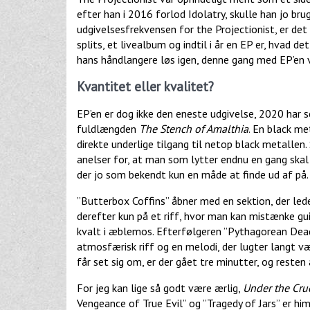
efter han i 2016 forlod Idolatry, skulle han jo brug
udgivelsesfrekvensen for the Projectionist, er det 
splits, et livealbum og indtil i år en EP er, hvad de
hans håndlangere løs igen, denne gang med EP’en
Kvantitet eller kvalitet?
EP’en er dog ikke den eneste udgivelse, 2020 har s
fuldlængden
The Stench of Amalthia
. En black me
direkte underlige tilgang til netop black metall
anelser for, at man som lytter endnu en gang skal
der jo som bekendt kun en måde at finde ud af på.
”Butterbox Coffins” åbner med en sektion, der led
derefter kun på et riff, hvor man kan mistænke gui
kvalt i æblemos. Efterfølgeren ”Pythagorean Deadl
atmosfærisk riff og en melodi, der lugter langt 
får set sig om, er der gået tre minutter, og reste
For jeg kan lige så godt være ærlig,
Under the Cru
Vengeance of True Evil” og ”Tragedy of Jars” er h