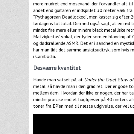
mere mudret end mosevand, der forvandler alt til
andet end guitaren er indspillet 30 meter væk fra
”Pythagorean Deadlocked”, men kaster sig efter 20
lørdagens lottotal. Dermed også sagt, at en rød tr
mindst fire mere eller mindre black metalliske ret
Matzigkeitus’ vokal, der lyder som en blanding a
og dødsrallende ASMR. Det er i sandhed en mystisk 
har man lidt det samme ansigtsudtryk, som hvis mo
i Cambodia.
Desværre kvantitet
Havde man satset på, at
Under the Cruel Glow of 
metal, så havde man i den grad ret. Der er gode to
mellem dem. Hvordan der ikke er nogen, der har tag
mindre præcise end et haglgevær på 40 meters afst
toner fra EP’en med til næste udgivelse, der vel 