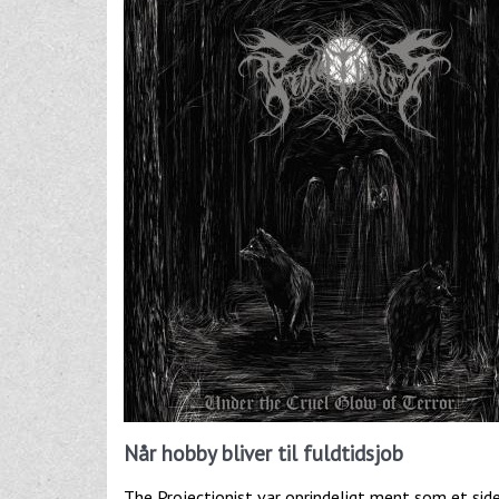
Når hobby bliver til fuldtidsjob
The Projectionist var oprindeligt ment som et sid