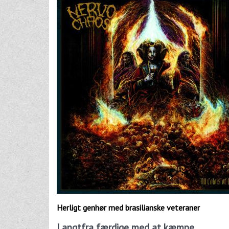
Herligt genhør med brasilianske veteraner
Langtfra færdige med at kæmpe