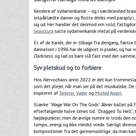
Kendere af sydamerikansk – og i særdeleshed brasil
letpåklædte damer og flotte drinks med paraply i
sig ud. Her handler det derimod om vold, fattigdom
Sepultura
satte sydamerikansk metal på verdensk
Et af de bands, der er tilbage fra dengang, første 
dannelsen i 1996 har de udgivet ni plader, og har 
Darkness
, og lad os bare slå fast med det samme, 
Syv pletskud og to forbiere
Hos Nervochaos anno 2022 er det kun trommeslager 
som det plejer, når man ser på det musikalske. D
inspireret af
Sinister
,
Vader
og
Morbid Angel
.
Stærke “Wage War On The Gods” åbner ballet på fre
efterfølgende halve times tid. “Dragged To Hell”,
højdepunkter, men de øvrige numre er trods den no
tempo, energi og ikke mindst vrede. Særligt diverse
kompositioner fra det gennemsnitlige, da man ka