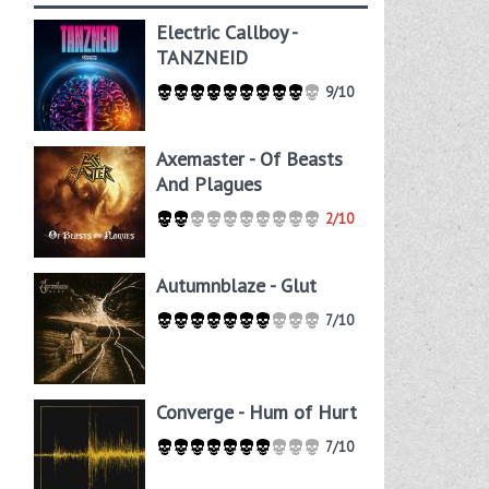
Electric Callboy -
TANZNEID
9/10
Axemaster - Of Beasts
And Plagues
2/10
Autumnblaze - Glut
7/10
Converge - Hum of Hurt
7/10