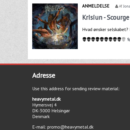
ANMELDELSE
Af
Jona
Krisiun - Scourg
Hvad ønsker selskabet? E
9
Adresse
Use this address for sending review material:
heavymetal.dk
Hymersvej 4
DK-3000
Helsingør
Denmark
E-mail:
promo@heavymetal.dk