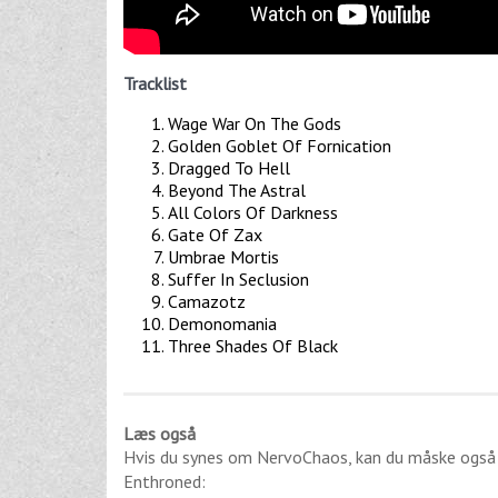
Tracklist
Wage War On The Gods
Golden Goblet Of Fornication
Dragged To Hell
Beyond The Astral
All Colors Of Darkness
Gate Of Zax
Umbrae Mortis
Suffer In Seclusion
Camazotz
Demonomania
Three Shades Of Black
Læs også
Hvis du synes om
NervoChaos
, kan du måske også
Enthroned
: