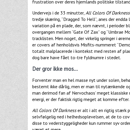
frustration over deres hjemlands politiske tilstand
Undervejs i de 33 minutter,
All Colors Of Darkness
tredje skæring, “Dragged To Hell”, anes der endda l
variation på en plade, der, som nævnt, i perioder b
overgangen mellem “Gate Of Zax” og “Umbrae Morti
tracklisten. Men noget, der virkelig springer i øre
er covers af henholdsvis Misfits-nummeret “Demon
totalt malplacerede i kontekst med resten af pla
dog bare have fået to-tre fyldnumre i stedet.
Der gror ikke mos…
Forventer man en hel masse nyt under solen, behø
bestemt ikke dårlig, men er man til nytænkende o
man derimod fan af Nervochaos’ meget klassiske må
energi, er der faktisk rigtig meget at komme efter
All Colors Of Darkness
er alt i alt en rigtig stæ
selvfølgelig ned i helhedsoplevelsen, at de to c
disse to vederstyggeligheder kun rummer syv ordent
været et mere.