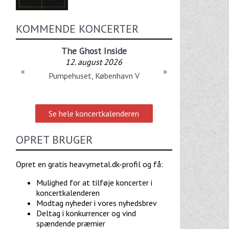
KOMMENDE KONCERTER
The Ghost Inside
Tailgunner
12. august 2026
12. august 2026
«
»
Spillestedet Stengade, København N
Pumpehuset, København V
Se hele koncertkalenderen
OPRET BRUGER
Opret en gratis heavymetal.dk-profil og få:
Mulighed for at tilføje koncerter i
koncertkalenderen
Modtag nyheder i vores nyhedsbrev
Deltag i konkurrencer og vind
spændende præmier