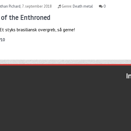
than Pichard
,
7. september 2018
Genre:
Death metal
0
e of the Enthroned
t styks brasiliansk overgreb, så gerne!
/10
I