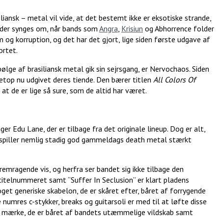
iansk – metal vil vide, at det bestemt ikke er eksotiske strande,
, der synges om, når bands som
Angra
,
Krisiun
og Abhorrence folder
 og korruption, og det har det gjort, lige siden første udgave af
ortet.
bølge af brasiliansk metal gik sin sejrsgang, er Nervochaos. Siden
netop nu udgivet deres tiende. Den bærer titlen
All Colors Of
at de er lige så sure, som de altid har været.
Edu Lane, der er tilbage fra det originale lineup. Dog er alt,
e spiller nemlig stadig god gammeldags death metal stærkt
mragende vis, og herfra ser bandet sig ikke tilbage den
 titelnummeret samt “Suffer In Seclusion” er klart pladens
get generiske skabelon, de er skåret efter, båret af forrygende
 numres c-stykker, breaks og guitarsoli er med til at løfte disse
n mærke, de er båret af bandets utæmmelige vildskab samt