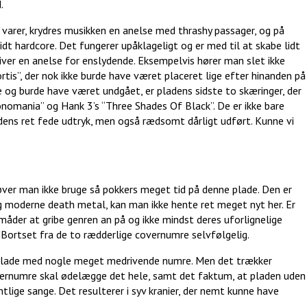
.
varer, krydres musikken en anelse med thrashy passager, og på
idt hardcore. Det fungerer upåklageligt og er med til at skabe lidt
liver en anelse for enslydende. Eksempelvis hører man slet ikke
s”, der nok ikke burde have været placeret lige efter hinanden på
rne og burde have været undgået, er pladens sidste to skæringer, der
omania” og Hank 3’s “Three Shades Of Black”. De er ikke bare
dens ret fede udtryk, men også rædsomt dårligt udført. Kunne vi
ver man ikke bruge så pokkers meget tid på denne plade. Den er
g moderne death metal, kan man ikke hente ret meget nyt her. Er
der at gribe genren an på og ikke mindst deres uforlignelige
. Bortset fra de to rædderlige covernumre selvfølgelig.
rk plade med nogle meget medrivende numre. Men det trækker
overnumre skal ødelægge det hele, samt det faktum, at pladen uden
lige sange. Det resulterer i syv kranier, der nemt kunne have