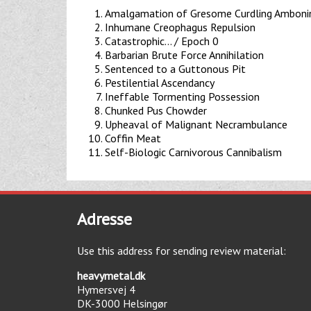
Amalgamation of Gresome Curdling Amboni
Inhumane Creophagus Repulsion
Catastrophic... / Epoch 0
Barbarian Brute Force Annihilation
Sentenced to a Guttonous Pit
Pestilential Ascendancy
Ineffable Tormenting Possession
Chunked Pus Chowder
Upheaval of Malignant Necrambulance
Coffin Meat
Self-Biologic Carnivorous Cannibalism
Adresse
Use this address for sending review material:
heavymetal.dk
Hymersvej 4
DK-3000
Helsingør