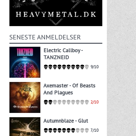
SENESTE ANMELDELSER
Electric Callboy -
TANZNEID
9/10
Axemaster - Of Beasts
And Plagues
2/10
Autumnblaze - Glut
7/10