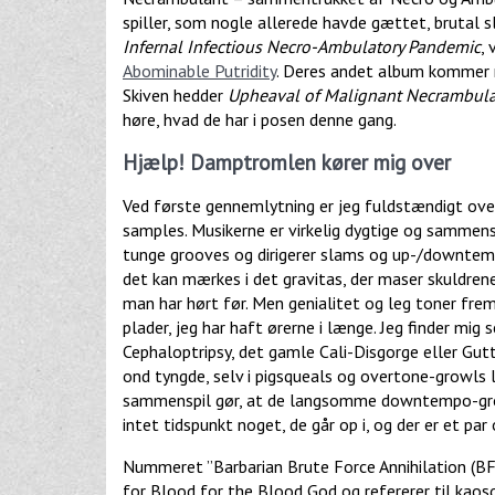
spiller, som nogle allerede havde gættet, brutal 
Infernal Infectious Necro-Ambulatory Pandemic
,
Abominable Putridity
. Deres andet album kommer nu
Skiven hedder
Upheaval of Malignant Necrambul
høre, hvad de har i posen denne gang.
Hjælp! Damptromlen kører mig over
Ved første gennemlytning er jeg fuldstændigt ove
samples. Musikerne er virkelig dygtige og sammens
tunge grooves og dirigerer slams og up-/downtemp
det kan mærkes i det gravitas, der maser skuldrene 
man har hørt før. Men genialitet og leg toner frem
plader, jeg har haft ørerne i længe. Jeg finder mi
Cephaloptripsy, det gamle Cali-Disgorge eller Gu
ond tyngde, selv i pigsqueals og overtone-growls
sammenspil gør, at de langsomme downtempo-groov
intet tidspunkt noget, de går op i, og der er et p
Nummeret ”Barbarian Brute Force Annihilation (BF
for Blood for the Blood God og refererer til kao