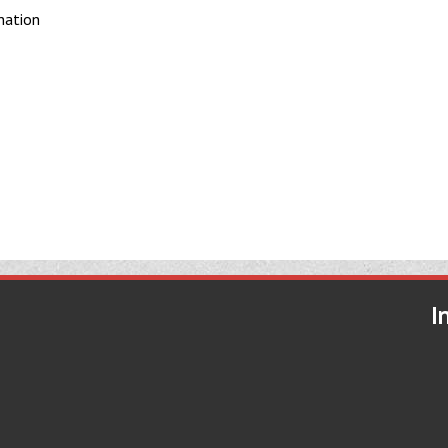
nation
I