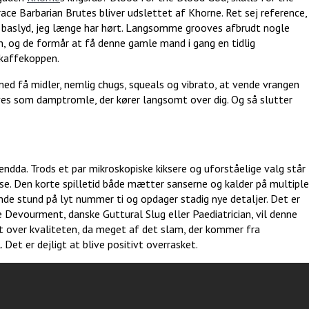
race Barbarian Brutes bliver udslettet af Khorne. Ret sej reference,
 baslyd, jeg længe har hørt. Langsomme grooves afbrudt nogle
ion, og de formår at få denne gamle mand i gang en tidlig
i kaffekoppen.
 få midler, nemlig chugs, squeals og vibrato, at vende vrangen
ves som damptromle, der kører langsomt over dig. Og så slutter
dda. Trods et par mikroskopiske kiksere og uforståelige valg står
e. Den korte spilletid både mætter sanserne og kalder på multiple
vende stund på lyt nummer ti og opdager stadig nye detaljer. Det er
de Devourment, danske Guttural Slug eller Paediatrician, vil denne
t over kvaliteten, da meget af det slam, der kommer fra
 Det er dejligt at blive positivt overrasket.