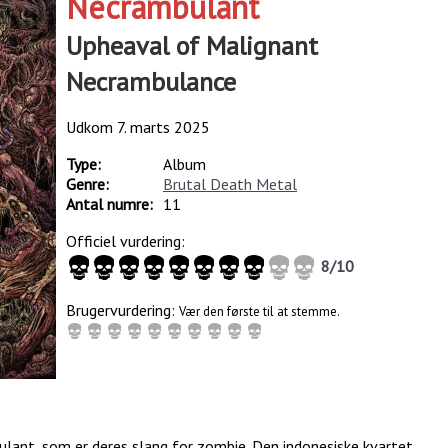
Necrambulant
Upheaval of Malignant
Necrambulance
Udkom
7. marts 2025
Type:
Album
Genre:
Brutal Death Metal
Antal numre:
11
Officiel vurdering:
8
/
10
Brugervurdering:
Vær den første til at stemme.
nt, som er deres slang for zombie. Den indonesiske kvartet