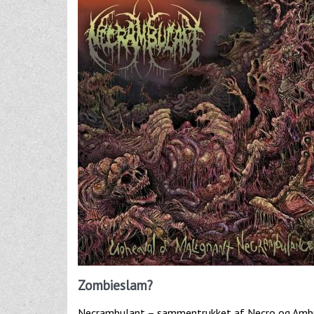
Zombieslam?
Necrambulant – sammentrukket af Necro og Ambula