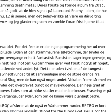
slamming death metal. Deres første og forrige album fra 2013,
 var så godt, at de blev signet på Lacerated Enemy – dem, der har
, 12 år senere, men det behøver ikke at være en dårlig ting.
ance
,
og jeg glæder mig som en zombie foran frisk hjerne til at
rvældet. For det første er der ingen programmering her ud over
pillede. Lyden af den stramme, rene lilletromme, der bryder de
o-overgange er helt fantastisk. Bassisten tager ingen genveje, og
helt ned i hoften! Guitarriffene giver ved først indtryk af noget,
 allerede ved andet lyt. Dette er uden tvivl en af de tungeste
g selv nødtvunget til at sammenligne med de store drenge fra
ttural Slug, men de kan også noget andet. Vokalen fremstår med en
 lyder det overdrevet tungt og maveknugende. Den høje grad af
es føles som at nikke skaller med en benknuser. Frasering er på
ar overgange, der lyder, som om de kunne være planlagt bedre.
tBG)” afslører, at de også er Warhammer-nørder. BFTBG er kort
sguden
Khorne
s krigsråb: ’Blood for the Blood God, skulls for the