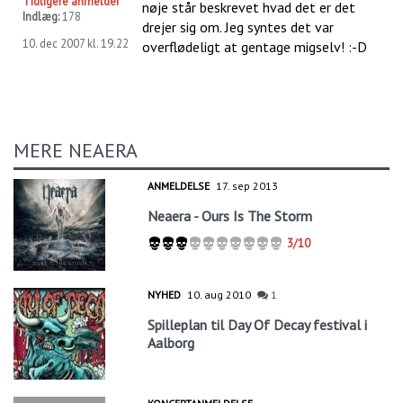
Tidligere anmelder
nøje står beskrevet hvad det er det
Indlæg:
178
drejer sig om. Jeg syntes det var
10. dec 2007 kl. 19.22
overflødeligt at gentage migselv! :-D
MERE NEAERA
ANMELDELSE
17. sep 2013
Neaera - Ours Is The Storm
3/10
NYHED
10. aug 2010
1
Spilleplan til Day Of Decay festival i
Aalborg