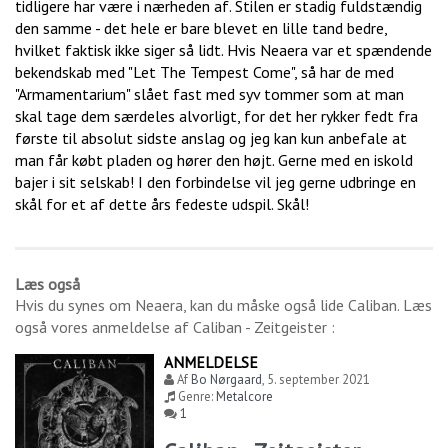
tidligere har være i nærheden af. Stilen er stadig fuldstændig
den samme - det hele er bare blevet en lille tand bedre,
hvilket faktisk ikke siger så lidt. Hvis Neaera var et spændende
bekendskab med "Let The Tempest Come", så har de med
"Armamentarium" slået fast med syv tommer som at man
skal tage dem særdeles alvorligt, for det her rykker fedt fra
første til absolut sidste anslag og jeg kan kun anbefale at
man får købt pladen og hører den højt. Gerne med en iskold
bajer i sit selskab! I den forbindelse vil jeg gerne udbringe en
skål for et af dette års fedeste udspil. Skål!
Læs også
Hvis du synes om
Neaera
, kan du måske også lide
Caliban
. Læs
også vores anmeldelse af
Caliban - Zeitgeister
:
ANMELDELSE
Af
Bo Nørgaard
,
5. september 2021
Genre:
Metalcore
1