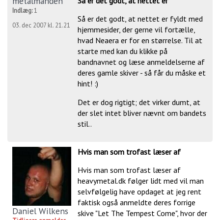
metalmanden
Så er det godt, at nettet er
Indlæg:
1
Så er det godt, at nettet er fyldt med
03. dec 2007 kl. 21.21
hjemmesider, der gerne vil fortælle,
hvad Neaera er for en størrelse. Til at
starte med kan du klikke på
bandnavnet og læse anmeldelserne af
deres gamle skiver - så får du måske et
hint! :)
Det er dog rigtigt; det virker dumt, at
der slet intet bliver nævnt om bandets
stil..
Hvis man som trofast læser af
Hvis man som trofast læser af
heavymetal.dk følger lidt med vil man
selvfølgelig have opdaget at jeg rent
faktisk også anmeldte deres forrige
Daniel Wilkens
skive "Let The Tempest Come", hvor der