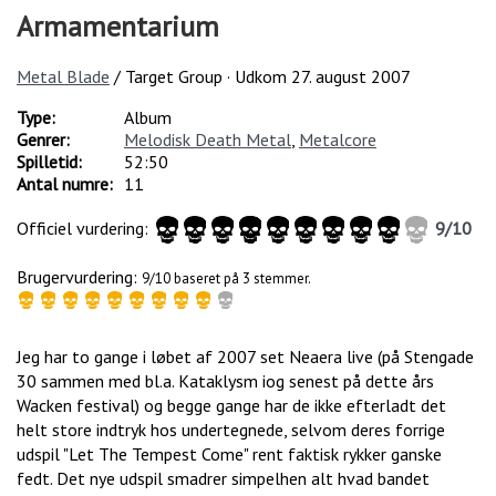
Armamentarium
Metal Blade
/ Target Group · Udkom
27. august 2007
Type:
Album
Genrer:
Melodisk Death Metal
,
Metalcore
Spilletid:
52:50
Antal numre:
11
Officiel vurdering:
9
/
10
Brugervurdering:
9/10 baseret på 3 stemmer.
Jeg har to gange i løbet af 2007 set Neaera live (på Stengade
30 sammen med bl.a. Kataklysm iog senest på dette års
Wacken festival) og begge gange har de ikke efterladt det
helt store indtryk hos undertegnede, selvom deres forrige
udspil "Let The Tempest Come" rent faktisk rykker ganske
fedt. Det nye udspil smadrer simpelhen alt hvad bandet