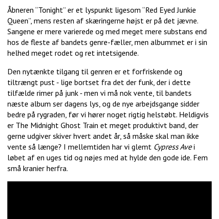
Åbneren “Tonight” er et lyspunkt ligesom “Red Eyed Junkie
Queen”, mens resten af skæringerne højst er på det jævne.
Sangene er mere varierede og med meget mere substans end
hos de fleste af bandets genre-fæller, men albummet er i sin
helhed meget rodet og ret intetsigende.
Den nytænkte tilgang til genren er et forfriskende og
tiltrængt pust - lige bortset fra det der funk, der i dette
tilfælde rimer på junk - men vi må nok vente, til bandets
næste album ser dagens lys, og de nye arbejdsgange sidder
bedre på rygraden, før vi hører noget rigtig helstøbt. Heldigvis
er The Midnight Ghost Train et meget produktivt band, der
gerne udgiver skiver hvert andet år, så måske skal man ikke
vente så længe? I mellemtiden har vi glemt
Cypress Ave
i
løbet af en uges tid og nøjes med at hylde den gode ide. Fem
små kranier herfra.