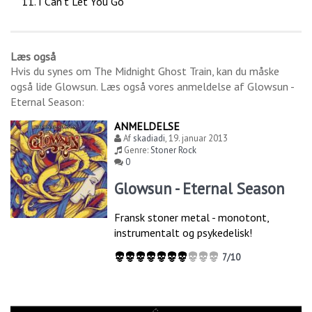
I Can't Let You Go
Læs også
Hvis du synes om
The Midnight Ghost Train
, kan du måske
også lide
Glowsun
. Læs også vores anmeldelse af
Glowsun -
Eternal Season
:
ANMELDELSE
Af
skadiadi
,
19. januar 2013
Genre:
Stoner Rock
0
Glowsun - Eternal Season
Fransk stoner metal - monotont,
instrumentalt og psykedelisk!
7/10