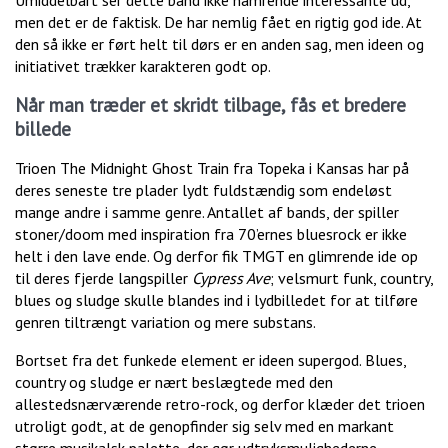
Umiddelbart ser dette band ikke hamrende interessante ud,
men det er de faktisk. De har nemlig fået en rigtig god ide. At
den så ikke er ført helt til dørs er en anden sag, men ideen og
initiativet trækker karakteren godt op.
Når man træder et skridt tilbage, fås et bredere
billede
Trioen The Midnight Ghost Train fra Topeka i Kansas har på
deres seneste tre plader lydt fuldstændig som endeløst
mange andre i samme genre. Antallet af bands, der spiller
stoner/doom med inspiration fra 70’ernes bluesrock er ikke
helt i den lave ende. Og derfor fik TMGT en glimrende ide op
til deres fjerde langspiller
Cypress Ave
; velsmurt funk, country,
blues og sludge skulle blandes ind i lydbilledet for at tilføre
genren tiltrængt variation og mere substans.
Bortset fra det funkede element er ideen supergod. Blues,
country og sludge er nært beslægtede med den
allestedsnærværende retro-rock, og derfor klæder det trioen
utroligt godt, at de genopfinder sig selv med en markant