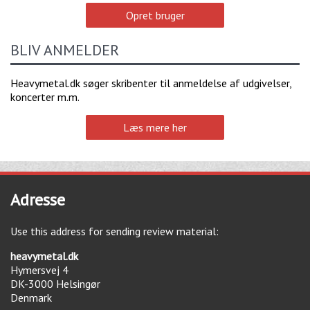
Opret bruger
BLIV ANMELDER
Heavymetal.dk søger skribenter til anmeldelse af udgivelser,
koncerter m.m.
Læs mere her
Adresse
Use this address for sending review material:
heavymetal.dk
Hymersvej 4
DK-3000
Helsingør
Denmark