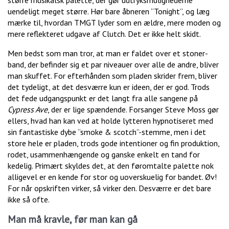
større musikalsk palette, der gør udtryksmulighederne
uendeligt meget større. Hør bare åbneren “Tonight”, og læg
mærke til, hvordan TMGT lyder som en ældre, mere moden og
mere reflekteret udgave af Clutch. Det er ikke helt skidt.
Men bedst som man tror, at man er faldet over et stoner-
band, der befinder sig et par niveauer over alle de andre, bliver
man skuffet. For efterhånden som pladen skrider frem, bliver
det tydeligt, at det desværre kun er ideen, der er god. Trods
det fede udgangspunkt er det langt fra alle sangene på
Cypress Ave
, der er lige spændende. Forsanger Steve Moss gør
ellers, hvad han kan ved at holde lytteren hypnotiseret med
sin fantastiske dybe “smoke & scotch”-stemme, men i det
store hele er pladen, trods gode intentioner og fin produktion,
rodet, usammenhængende og ganske enkelt en tand for
kedelig. Primært skyldes det, at den føromtalte palette nok
alligevel er en kende for stor og uoverskuelig for bandet. Øv!
For når opskriften virker, så virker den. Desværre er det bare
ikke så ofte.
Man må kravle, før man kan gå