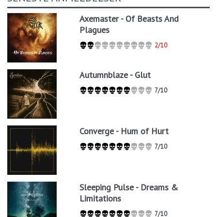
Axemaster - Of Beasts And
Plagues
2/10
Autumnblaze - Glut
7/10
Converge - Hum of Hurt
7/10
Sleeping Pulse - Dreams &
Limitations
7/10