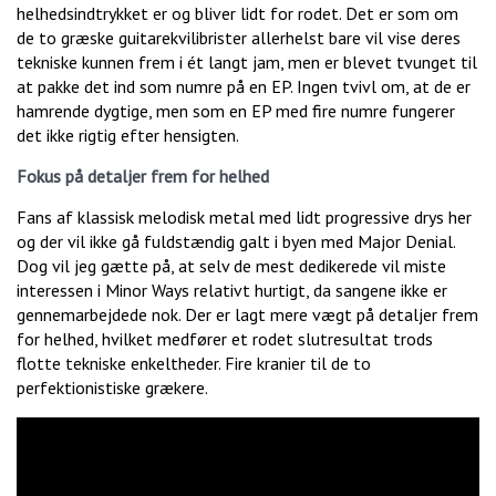
helhedsindtrykket er og bliver lidt for rodet. Det er som om
de to græske guitarekvilibrister allerhelst bare vil vise deres
tekniske kunnen frem i ét langt jam, men er blevet tvunget til
at pakke det ind som numre på en EP. Ingen tvivl om, at de er
hamrende dygtige, men som en EP med fire numre fungerer
det ikke rigtig efter hensigten.
Fokus på detaljer frem for helhed
Fans af klassisk melodisk metal med lidt progressive drys her
og der vil ikke gå fuldstændig galt i byen med Major Denial.
Dog vil jeg gætte på, at selv de mest dedikerede vil miste
interessen i Minor Ways relativt hurtigt, da sangene ikke er
gennemarbejdede nok. Der er lagt mere vægt på detaljer frem
for helhed, hvilket medfører et rodet slutresultat trods
flotte tekniske enkeltheder. Fire kranier til de to
perfektionistiske grækere.