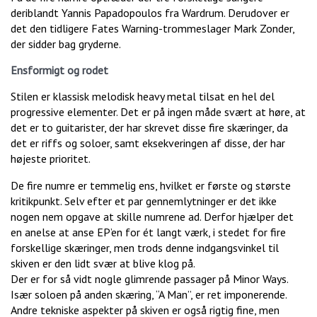
deriblandt Yannis Papadopoulos fra Wardrum. Derudover er
det den tidligere Fates Warning-trommeslager Mark Zonder,
der sidder bag gryderne.
Ensformigt og rodet
Stilen er klassisk melodisk heavy metal tilsat en hel del
progressive elementer. Det er på ingen måde svært at høre, at
det er to guitarister, der har skrevet disse fire skæringer, da
det er riffs og soloer, samt eksekveringen af disse, der har
højeste prioritet.
De fire numre er temmelig ens, hvilket er første og største
kritikpunkt. Selv efter et par gennemlytninger er det ikke
nogen nem opgave at skille numrene ad. Derfor hjælper det
en anelse at anse EP’en for ét langt værk, i stedet for fire
forskellige skæringer, men trods denne indgangsvinkel til
skiven er den lidt svær at blive klog på.
Der er for så vidt nogle glimrende passager på Minor Ways.
Især soloen på anden skæring, “A Man”, er ret imponerende.
Andre tekniske aspekter på skiven er også rigtig fine, men