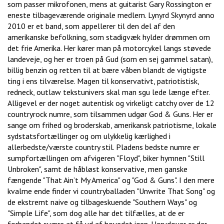
som passer mikrofonen, mens at guitarist Gary Rossington er
eneste tilbageværende originale medlem. Lynyrd Skynyrd anno
2010 er et band, som appellerer til den del af den
amerikanske befolkning, som stadigvæk hylder drømmen om
det frie Amerika. Her kører man på motorcykel langs støvede
landeveje, og her er troen på Gud (som en sej gammel satan),
billig benzin og retten til at bære våben blandt de vigtigste
ting i ens tilværelse. Magen til konservativt, patriotistisk,
redneck, outlaw tekstunivers skal man sgu lede længe efter.
Alligevel er der noget autentisk og virkeligt catchy over de 12
countryrock numre, som tilsammen udgør God & Guns. Her er
sange om frihed og broderskab, amerikansk patriotisme, lokale
sydstatsfortællinger og om ulykkelig kærlighed i
allerbedste/værste country stil. Pladens bedste numre er
sumpfortællingen om afvigeren "Floyd", biker hymnen "Still
Unbroken", samt de håbløst konservative, men ganske
fængende "That Ain’t My America" og "God & Guns". I den mere
kvalme ende finder vi countryballaden "Unwrite That Song" og
de ekstremt naive og tilbageskuende "Southern Ways" og
"Simple Life", som dog alle har det tilfælles, at de er