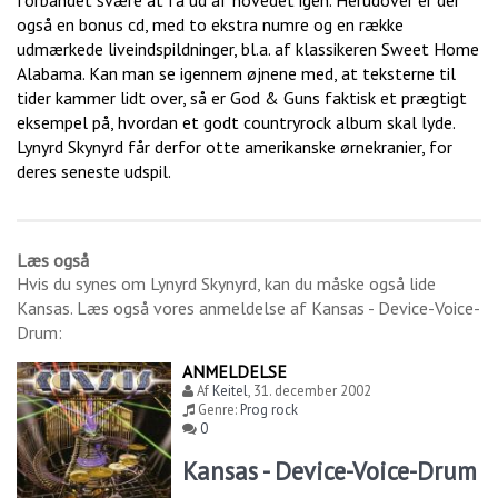
forbandet svære at få ud af hovedet igen. Herudover er der
også en bonus cd, med to ekstra numre og en række
udmærkede liveindspildninger, bl.a. af klassikeren Sweet Home
Alabama. Kan man se igennem øjnene med, at teksterne til
tider kammer lidt over, så er God & Guns faktisk et prægtigt
eksempel på, hvordan et godt countryrock album skal lyde.
Lynyrd Skynyrd får derfor otte amerikanske ørnekranier, for
deres seneste udspil.
Læs også
Hvis du synes om
Lynyrd Skynyrd
, kan du måske også lide
Kansas
. Læs også vores anmeldelse af
Kansas - Device-Voice-
Drum
:
ANMELDELSE
Af
Keitel
,
31. december 2002
Genre:
Prog rock
0
Kansas - Device-Voice-Drum