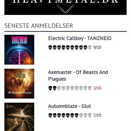
SENESTE ANMELDELSER
Electric Callboy - TANZNEID
9/10
Axemaster - Of Beasts And
Plagues
2/10
Autumnblaze - Glut
7/10