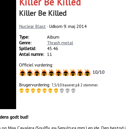
Killer Be Killed
Killer Be Killed
Nuclear Blast
· Udkom
9. maj 2014
Type:
Album
Genre:
Thrash metal
Spilletid:
45.46
Antal numre:
11
Officiel vurdering:
10
/
10
Brugervurdering:
7,5/10 baseret på 2 stemmer.
ndens godt bud!
) og Max Cavalera (Soulfly, ex-Sepultura mm.) en ide. Den bestod i,