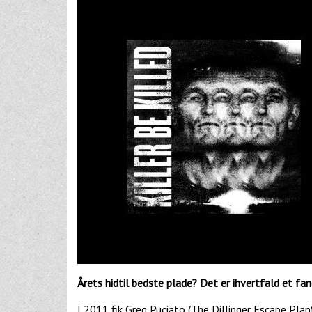
Årets hidtil bedste plade? Det er ihvertfald et fa
I 2011 fik Greg Puciato (The Dillinger Escape Plan