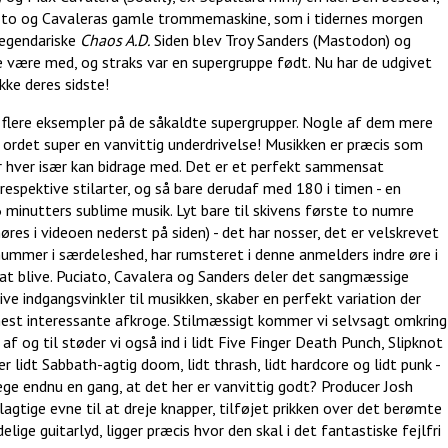
de to og Cavaleras gamle trommemaskine, som i tidernes morgen
legendariske
Chaos A.D.
Siden blev Troy Sanders (Mastodon) og
e være med, og straks var en supergruppe født. Nu har de udgivet
kke deres sidste!
og flere eksempler på de såkaldte supergrupper. Nogle af dem mere
er ordet super en vanvittig underdrivelse! Musikken er præcis som
r hver især kan bidrage med. Det er et perfekt sammensat
espektive stilarter, og så bare derudaf med 180 i timen - en
6 minutters sublime musik. Lyt bare til skivens første to numre
es i videoen nederst på siden) - det har nosser, det er velskrevet
mmer i særdeleshed, har rumsteret i denne anmelders indre øre i
at blive. Puciato, Cavalera og Sanders deler det sangmæssige
ve indgangsvinkler til musikken, skaber en perfekt variation der
mest interessante afkroge. Stilmæssigt kommer vi selvsagt omkring
af og til støder vi også ind i lidt Five Finger Death Punch, Slipknot
er lidt Sabbath-agtig doom, lidt thrash, lidt hardcore og lidt punk -
ge endnu en gang, at det her er vanvittig godt? Producer Josh
lagtige evne til at dreje knapper, tilføjet prikken over det berømte
elige guitarlyd, ligger præcis hvor den skal i det fantastiske fejlfri