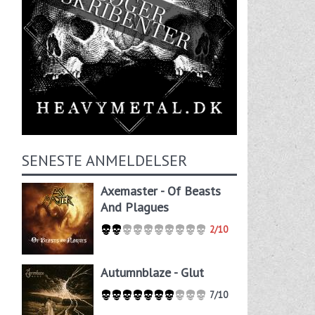
SENESTE ANMELDELSER
Axemaster - Of Beasts
And Plagues
2/10
Autumnblaze - Glut
7/10