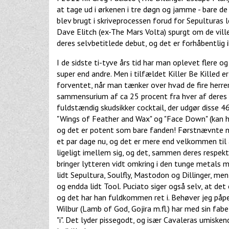
at tage ud i ørkenen i tre døgn og jamme - bare 
blev brugt i skriveprocessen forud for Sepulturas 
Dave Elitch (ex-The Mars Volta) spurgt om de vill
deres selvbetitlede debut, og det er forhåbentlig i
I de sidste ti-tyve års tid har man oplevet flere 
super end andre. Men i tilfældet Killer Be Killed 
forventet, når man tænker over hvad de fire herre
sammensurium af ca 25 procent fra hver af deres r
fuldstændig skudsikker cocktail, der udgør disse 4
"Wings of Feather and Wax" og "Face Down" (kan hør
og det er potent som bare fanden! Førstnævnte nu
et par dage nu, og det er mere end velkommen til 
ligeligt imellem sig, og det, sammen deres respekti
bringer lytteren vidt omkring i den tunge metals 
lidt Sepultura, Soulfly, Mastodon og Dillinger, men 
og endda lidt Tool. Puciato siger også selv, at det 
og det har han fuldkommen ret i. Behøver jeg påpe
Wilbur (Lamb of God, Gojira m.fl.) har med sin fabe
"i". Det lyder pissegodt, og især Cavaleras umiskend