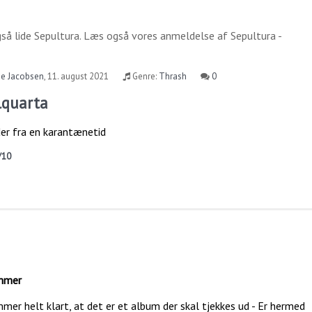
gså lide
Sepultura
. Læs også vores anmeldelse af
Sepultura -
se Jacobsen
,
11. august 2021
Genre:
Thrash
0
lquarta
er fra en karantænetid
/10
emmer
er helt klart, at det er et album der skal tjekkes ud - Er hermed