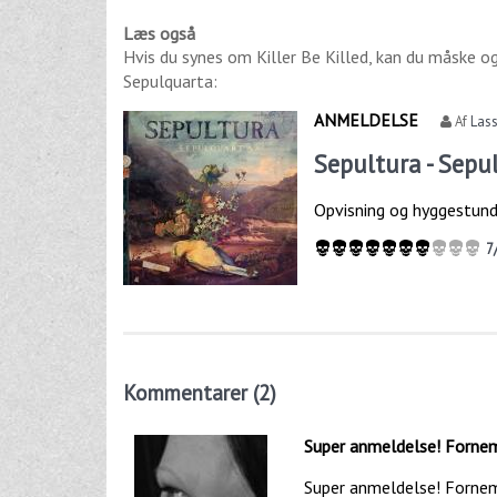
Læs også
Hvis du synes om
Killer Be Killed
, kan du måske o
Sepulquarta
:
ANMELDELSE
Af
Las
Sepultura - Sepu
Opvisning og hyggestund
7
Kommentarer (2)
Super anmeldelse! Forn
Super anmeldelse! Fornemm