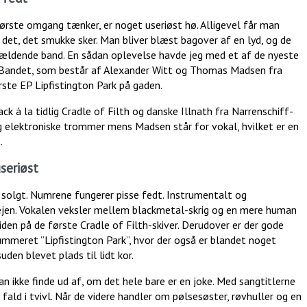
ørste omgang tænker, er noget useriøst hø. Alligevel får man
 det, det smukke sker. Man bliver blæst bagover af en lyd, og de
gældende band. En sådan oplevelse havde jeg med et af de nyeste
 Bandet, som består af Alexander Witt og Thomas Madsen fra
ste EP Lipfistington Park på gaden.
ack á la tidlig Cradle of Filth og danske Illnath fra Narrenschiff-
g elektroniske trommer mens Madsen står for vokal, hvilket er en
.
seriøst
 solgt. Numrene fungerer pisse fedt. Instrumentalt og
vejen. Vokalen veksler mellem blackmetal-skrig og en mere human
tiden på de første Cradle of Filth-skiver. Derudover er der gode
mmeret ”Lipfistington Park”, hvor der også er blandet noget
den blevet plads til lidt kor.
an ikke finde ud af, om det hele bare er en joke. Med sangtitlerne
fald i tvivl. Når de videre handler om pølsesøster, røvhuller og en