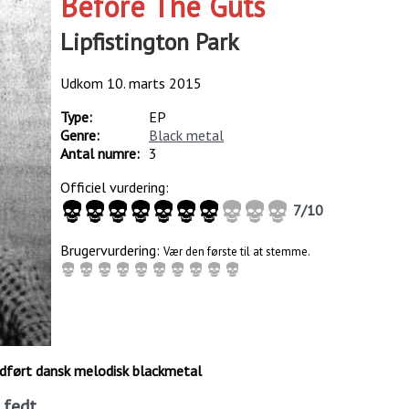
Before The Guts
Lipfistington Park
Udkom
10. marts 2015
Type:
EP
Genre:
Black metal
Antal numre:
3
Officiel vurdering:
7
/
10
Brugervurdering:
Vær den første til at stemme.
ludført dansk melodisk blackmetal
 fedt