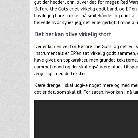
gut der hedder John, bliver det for meget Red Wars
Before the Guts er et virkelig godt band, og EP’en
havde jeg bare trukket på smilebåndet og grint af d
helvede hvor synes jeg, det er ærgerligt. I mine øj
Det her kan blive virkelig stort
Der er kun en vej for Before the Guts, og det er i 
Instrumentalt er EP’en sat virkelig godt sammen, 
have givet en topkarakter, men grundet teksterne, k
gammel mand og der skal også være plads til spas i
ærgerligt med de tekster.
Kære drenge. I skal udgive noget mere og med mere s
det er det, som skal til. For satan, hvor kan I nå lan