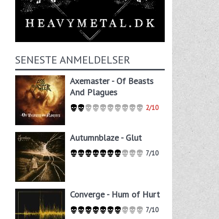
SENESTE ANMELDELSER
Axemaster - Of Beasts
And Plagues
2/10
Autumnblaze - Glut
7/10
Converge - Hum of Hurt
7/10