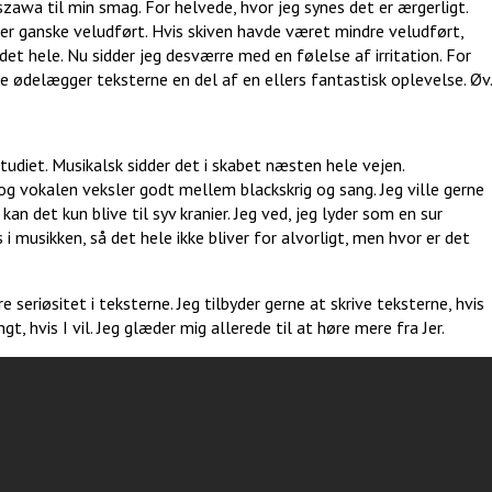
zawa til min smag. For helvede, hvor jeg synes det er ærgerligt.
 er ganske veludført. Hvis skiven havde været mindre veludført,
et hele. Nu sidder jeg desværre med en følelse af irritation. For
ne ødelægger teksterne en del af en ellers fantastisk oplevelse. Øv
studiet. Musikalsk sidder det i skabet næsten hele vejen.
og vokalen veksler godt mellem blackskrig og sang. Jeg ville gerne
an det kun blive til syv kranier. Jeg ved, jeg lyder som en sur
 musikken, så det hele ikke bliver for alvorligt, men hvor er det
eriøsitet i teksterne. Jeg tilbyder gerne at skrive teksterne, hvis
gt, hvis I vil. Jeg glæder mig allerede til at høre mere fra Jer.