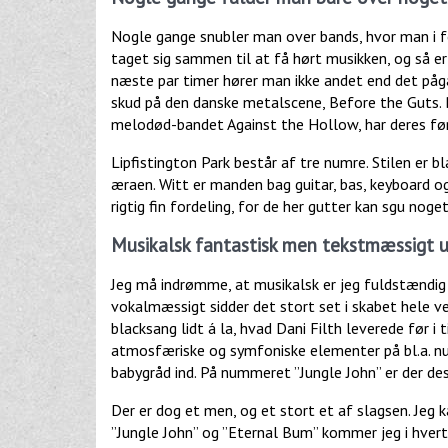
Nogle gange snubler man over bands, hvor man i f
taget sig sammen til at få hørt musikken, og så er
næste par timer hører man ikke andet end det på
skud på den danske metalscene, Before the Guts.
melodød-bandet Against the Hollow, har deres før
Lipfistington Park består af tre numre. Stilen er bl
æraen. Witt er manden bag guitar, bas, keyboard o
rigtig fin fordeling, for de her gutter kan sgu noget
Musikalsk fantastisk men tekstmæssigt u
Jeg må indrømme, at musikalsk er jeg fuldstændig
vokalmæssigt sidder det stort set i skabet hele 
blacksang lidt á la, hvad Dani Filth leverede før i 
atmosfæriske og symfoniske elementer på bl.a. nu
babygråd ind. På nummeret ”Jungle John” er der desu
Der er dog et men, og et stort et af slagsen. Jeg k
”Jungle John” og ”Eternal Bum” kommer jeg i hvert 