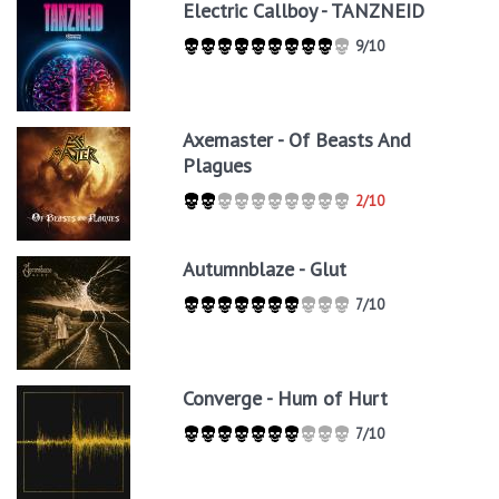
Electric Callboy - TANZNEID
9/10
Axemaster - Of Beasts And
Plagues
2/10
Autumnblaze - Glut
7/10
Converge - Hum of Hurt
7/10