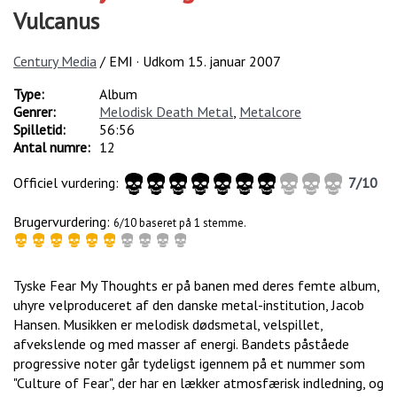
Vulcanus
Century Media
/ EMI · Udkom
15. januar 2007
Type:
Album
Genrer:
Melodisk Death Metal
,
Metalcore
Spilletid:
56:56
Antal numre:
12
Officiel vurdering:
7
/
10
Brugervurdering:
6/10 baseret på 1 stemme.
Tyske Fear My Thoughts er på banen med deres femte album,
uhyre velproduceret af den danske metal-institution, Jacob
Hansen. Musikken er melodisk dødsmetal, velspillet,
afvekslende og med masser af energi. Bandets påståede
progressive noter går tydeligst igennem på et nummer som
"Culture of Fear", der har en lækker atmosfærisk indledning, og