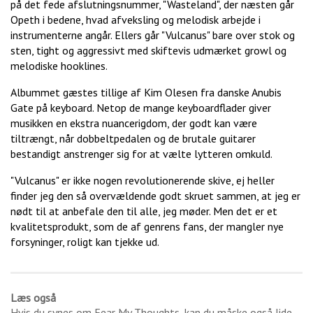
på det fede afslutningsnummer, "Wasteland", der næsten går
Opeth i bedene, hvad afveksling og melodisk arbejde i
instrumenterne angår. Ellers går "Vulcanus" bare over stok og
sten, tight og aggressivt med skiftevis udmærket growl og
melodiske hooklines.
Albummet gæstes tillige af Kim Olesen fra danske Anubis
Gate på keyboard. Netop de mange keyboardflader giver
musikken en ekstra nuancerigdom, der godt kan være
tiltrængt, når dobbeltpedalen og de brutale guitarer
bestandigt anstrenger sig for at vælte lytteren omkuld.
"Vulcanus" er ikke nogen revolutionerende skive, ej heller
finder jeg den så overvældende godt skruet sammen, at jeg er
nødt til at anbefale den til alle, jeg møder. Men det er et
kvalitetsprodukt, som de af genrens fans, der mangler nye
forsyninger, roligt kan tjekke ud.
Læs også
Hvis du synes om
Fear My Thoughts
, kan du måske også lide